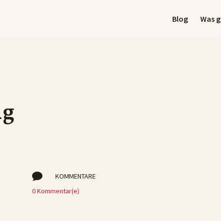
Blog
Was gi
ig

KOMMENTARE
0 Kommentar(e)