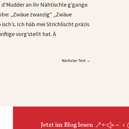
h d‘Mudder an ihr Nähtischle g’gange.
gäbbe: „Zwäue zwanzig“ „Zwäue
sch’s. Ich häb mei Strichlischt präzis
nftige vorg’stellt hat. Ä
Nächster Text
→
Jetzt im Blog lesen