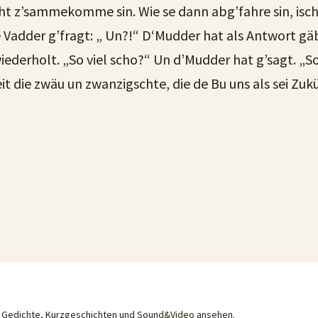
acht z’sammekomme sin. Wie se dann abg’fahre sin, isc
de Vadder g’fragt: „ Un?!“ D‘Mudder hat als Antwort 
derholt. „So viel scho?“ Un d’Mudder hat g’sagt. „So i
it die zwäu un zwanzigschte, die de Bu uns als sei Zukü
he Gedichte, Kurzgeschichten und Sound&Video ansehen.