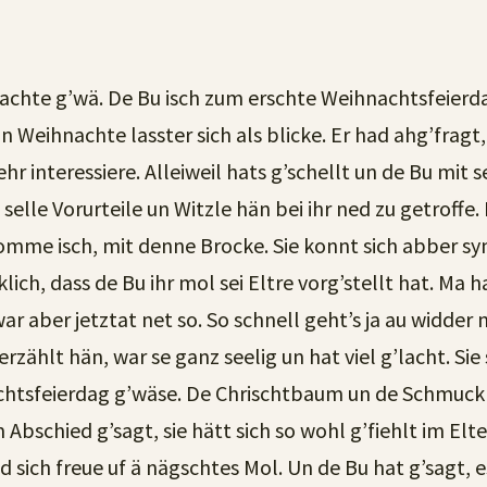
hnachte g’wä. De Bu isch zum erschte Weihnachtsfeier
 Weihnachte lasster sich als blicke. Er had ahg’fragt,
 sehr interessiere. Alleiweil hats g’schellt un de Bu mi
 selle Vorurteile un Witzle hän bei ihr ned zu getroffe.
r komme isch, mit denne Brocke. Sie konnt sich abber 
ch, dass de Bu ihr mol sei Eltre vorg’stellt hat. Ma hat
 aber jetztat net so. So schnell geht’s ja au widder 
rzählt hän, war se ganz seelig un hat viel g’lacht. S
chtsfeierdag g’wäse. De Chrischtbaum un de Schmuck
bschied g’sagt, sie hätt sich so wohl g’fiehlt im Elt
 sich freue uf ä nägschtes Mol. Un de Bu hat g’sagt, e