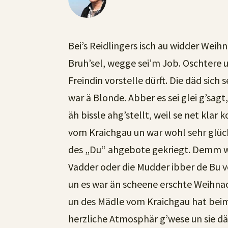
Bei’s Reidlingers isch au widder Wei
Bruh’sel, wegge sei’m Job. Oschtere un
Freindin vorstelle dürft. Die däd sich
war ä Blonde. Abber es sei glei g’sagt,
äh bissle ahg’stellt, weil se net kla
vom Kraichgau un war wohl sehr glückli
des „Du“ ahgebote gekriegt. Demm war
Vadder oder die Mudder ibber de Bu ve
un es war än scheene erschte Weihna
un des Mädle vom Kraichgau hat beim A
herzliche Atmosphär g’wese un sie däd