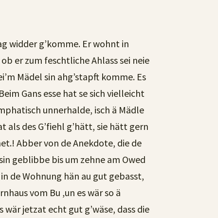
dag widder g’komme. Er wohnt in
 ob er zum feschtliche Ahlass sei neie
t sei’m Mädel sin ahg’stapft komme. Es
 Beim Gans esse hat se sich vielleicht
symphatisch unnerhalde, isch ä Mädle
 als des G’fiehl g’hätt, sie hätt gern
net.! Abber von de Anekdote, die de
ie sin geblibbe bis um zehne am Owed
 in de Wohnung hän au gut gebasst,
ernhaus vom Bu ,un es wär so ä
s wär jetzat echt gut g’wäse, dass die