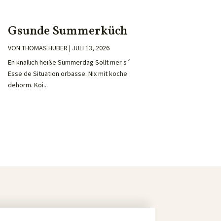
Gsunde Summerküch
VON
THOMAS HUBER
|
JULI 13, 2026
En knallich heiße Summerdäg Sollt mer s´
Esse de Situation orbasse. Nix mit koche
dehorm. Koi...