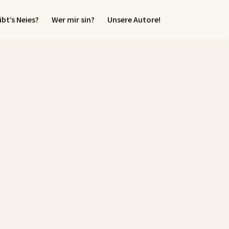
bt’s Neies?
Wer mir sin?
Unsere Autore!