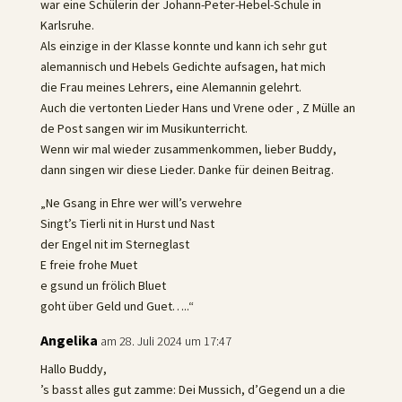
war eine Schülerin der Johann-Peter-Hebel-Schule in
Karlsruhe.
Als einzige in der Klasse konnte und kann ich sehr gut
alemannisch und Hebels Gedichte aufsagen, hat mich
die Frau meines Lehrers, eine Alemannin gelehrt.
Auch die vertonten Lieder Hans und Vrene oder ‚ Z Mülle an
de Post sangen wir im Musikunterricht.
Wenn wir mal wieder zusammenkommen, lieber Buddy,
dann singen wir diese Lieder. Danke für deinen Beitrag.
„Ne Gsang in Ehre wer will’s verwehre
Singt’s Tierli nit in Hurst und Nast
der Engel nit im Sterneglast
E freie frohe Muet
e gsund un frölich Bluet
goht über Geld und Guet…..“
Angelika
am 28. Juli 2024 um 17:47
Hallo Buddy,
’s basst alles gut zamme: Dei Mussich, d’Gegend un a die