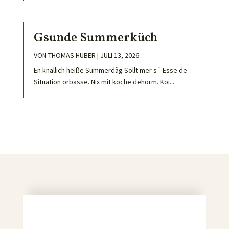
Gsunde Summerküch
VON
THOMAS HUBER
|
JULI 13, 2026
En knallich heiße Summerdäg Sollt mer s´ Esse de
Situation orbasse. Nix mit koche dehorm. Koi...