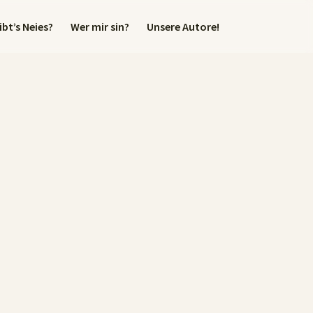
bt’s Neies?
Wer mir sin?
Unsere Autore!