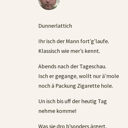
Dunnerlattich
Ihr isch der Mann fort’g’laufe.
Klassisch wie mer’s kennt.
Abends nach der Tageschau.
Isch er gegange, wollt nur ä’mole
noch ä Packung Zigarette hole.
Un isch bis uff der heutig Tag
nehme komme!
Was sie dro b’sonders ärgert.