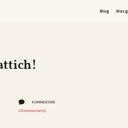
Blog
Was gi
ttich!

KOMMENTARE
0 Kommentar(e)