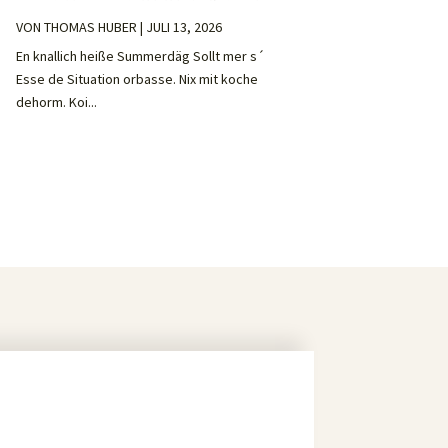
VON
THOMAS HUBER
|
JULI 13, 2026
En knallich heiße Summerdäg Sollt mer s´
Esse de Situation orbasse. Nix mit koche
dehorm. Koi...