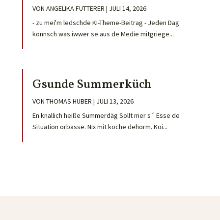
VON
ANGELIKA FUTTERER
|
JULI 14, 2026
- zu mei'm ledschde KI-Theme-Beitrag - Jeden Dag
konnsch was iwwer se aus de Medie mitgriege...
Gsunde Summerküch
VON
THOMAS HUBER
|
JULI 13, 2026
En knallich heiße Summerdäg Sollt mer s´ Esse de
Situation orbasse. Nix mit koche dehorm. Koi...