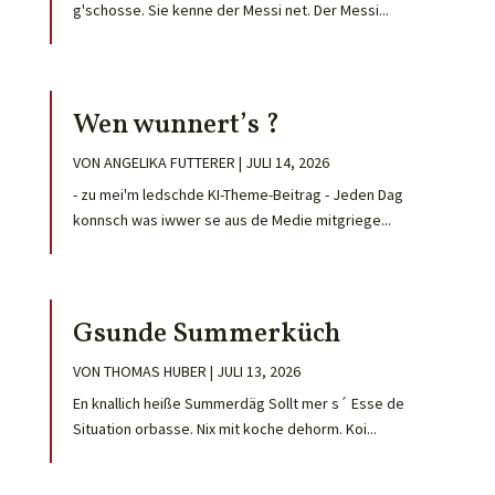
g'schosse. Sie kenne der Messi net. Der Messi...
Wen wunnert’s ?
VON
ANGELIKA FUTTERER
|
JULI 14, 2026
- zu mei'm ledschde KI-Theme-Beitrag - Jeden Dag
konnsch was iwwer se aus de Medie mitgriege...
Gsunde Summerküch
VON
THOMAS HUBER
|
JULI 13, 2026
En knallich heiße Summerdäg Sollt mer s´ Esse de
Situation orbasse. Nix mit koche dehorm. Koi...