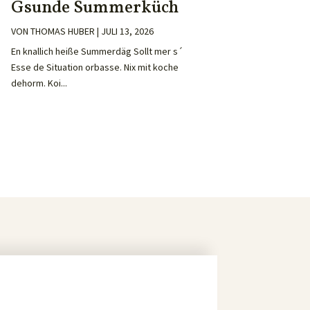
Gsunde Summerküch
VON
THOMAS HUBER
|
JULI 13, 2026
En knallich heiße Summerdäg Sollt mer s´
Esse de Situation orbasse. Nix mit koche
dehorm. Koi...