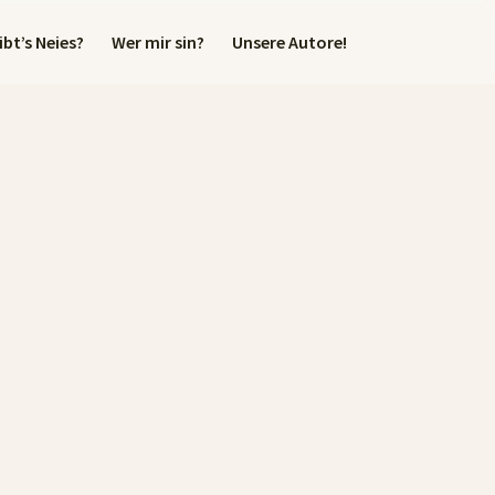
bt’s Neies?
Wer mir sin?
Unsere Autore!