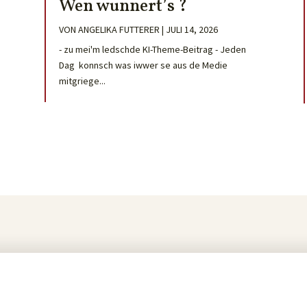
Wen wunnert’s ?
VON
ANGELIKA FUTTERER
|
JULI 14, 2026
- zu mei'm ledschde KI-Theme-Beitrag - Jeden
Dag konnsch was iwwer se aus de Medie
mitgriege...