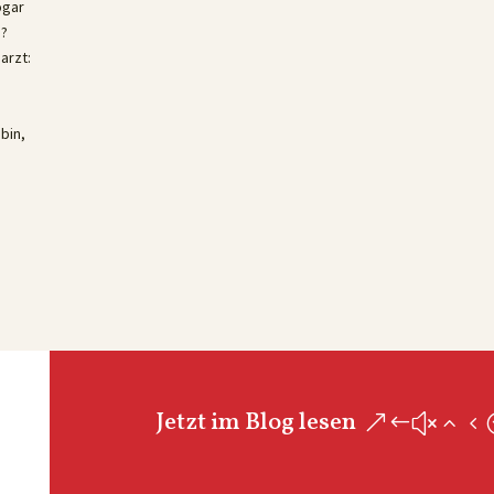
ogar
n?
arzt:
bin,
Jetzt im Blog lesen