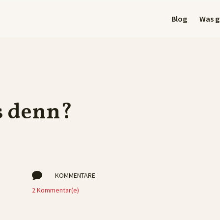
Blog
Was gi
s denn?

KOMMENTARE
2 Kommentar(e)