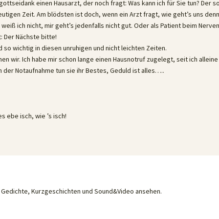
e gottseidank einen Hausarzt, der noch fragt: Was kann ich für Sie tun? Der s
tigen Zeit. Am blödsten ist doch, wenn ein Arzt fragt, wie geht’s uns den
eiß ich nicht, mir geht’s jedenfalls nicht gut. Oder als Patient beim Nerven
: Der Nächste bitte!
so wichtig in diesen unruhigen und nicht leichten Zeiten.
en wir. Ich habe mir schon lange einen Hausnotruf zugelegt, seit ich alleine 
 der Notaufnahme tun sie ihr Bestes, Geduld ist alles…..
s ebe isch, wie ’s isch!
he Gedichte, Kurzgeschichten und Sound&Video ansehen.