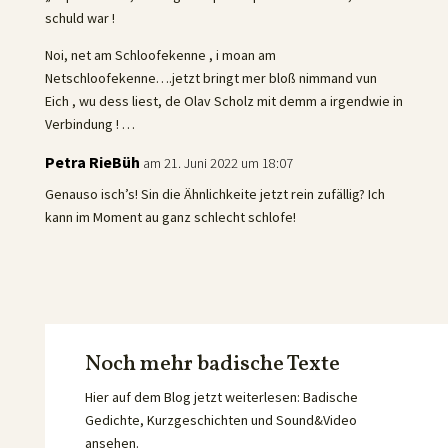
schuld war !
Noi, net am Schloofekenne , i moan am
Netschloofekenne….jetzt bringt mer bloß nimmand vun
Eich , wu dess liest, de Olav Scholz mit demm a irgendwie in
Verbindung ! …
Petra RieBüh
am 21. Juni 2022 um 18:07
Genauso isch’s! Sin die Ähnlichkeite jetzt rein zufällig? Ich
kann im Moment au ganz schlecht schlofe!
Noch mehr badische Texte
Hier auf dem Blog jetzt weiterlesen: Badische
Gedichte, Kurzgeschichten und Sound&Video
ansehen.