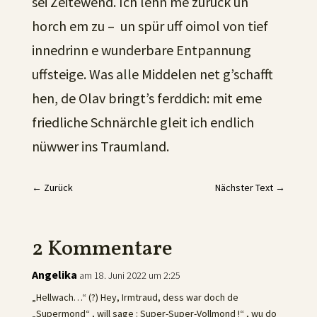
sei Zeitewend. Ich lehn me zurück un
horch em zu – un spür uff oimol von tief
innedrinn e wunderbare Entpannung
uffsteige. Was alle Middelen net g’schafft
hen, de Olav bringt’s ferddich: mit eme
friedliche Schnärchle gleit ich endlich
nüwwer ins Traumland.
←
Zurück
Nächster Text
→
2 Kommentare
Angelika
am 18. Juni 2022 um 2:25
„Hellwach…“ (?) Hey, Irmtraud, dess war doch de
„Supermond“ , will sage : Super-Super-Vollmond !“ , wu do