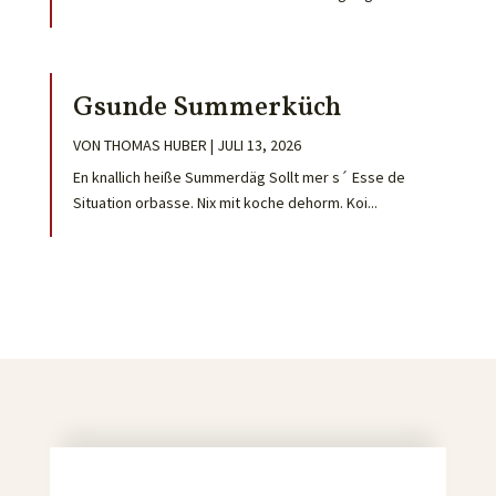
Gsunde Summerküch
VON
THOMAS HUBER
|
JULI 13, 2026
En knallich heiße Summerdäg Sollt mer s´ Esse de
Situation orbasse. Nix mit koche dehorm. Koi...