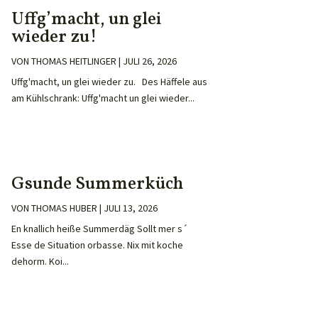
Uffg’macht, un glei
wieder zu!
VON
THOMAS HEITLINGER
|
JULI 26, 2026
Uffg'macht, un glei wieder zu. Des Häffele aus
am Kühlschrank: Uffg'macht un glei wieder...
Gsunde Summerküch
VON
THOMAS HUBER
|
JULI 13, 2026
En knallich heiße Summerdäg Sollt mer s´
Esse de Situation orbasse. Nix mit koche
dehorm. Koi...