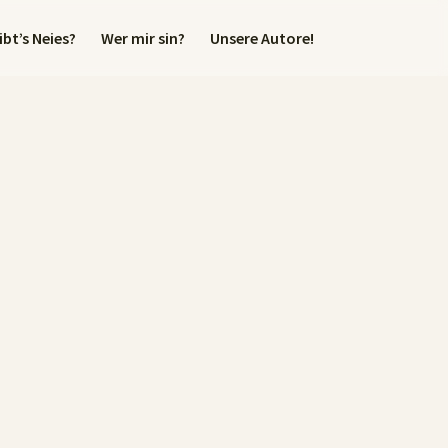
bt’s Neies?
Wer mir sin?
Unsere Autore!