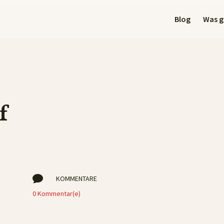
Blog
Was gi
f

KOMMENTARE
0 Kommentar(e)