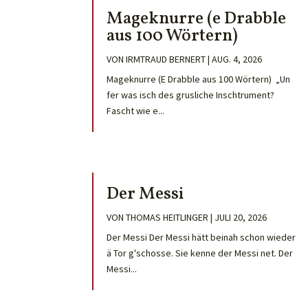
Mageknurre (e Drabble
aus 100 Wörtern)
VON
IRMTRAUD BERNERT
|
AUG. 4, 2026
Mageknurre (E Drabble aus 100 Wörtern) „Un
fer was isch des grusliche Inschtrument?
Fascht wie e...
Der Messi
VON
THOMAS HEITLINGER
|
JULI 20, 2026
Der Messi Der Messi hätt beinah schon wieder
ä Tor g'schosse. Sie kenne der Messi net. Der
Messi...