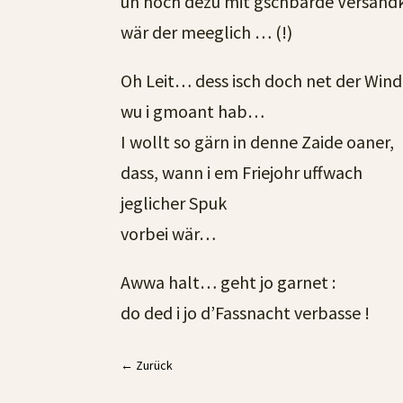
un noch dezu mit gschbarde Versand
wär der meeglich … (!)
Oh Leit… dess isch doch net der Win
wu i gmoant hab…
I wollt so gärn in denne Zaide oaner,
dass, wann i em Friejohr uffwach
jeglicher Spuk
vorbei wär…
Awwa halt… geht jo garnet :
do ded i jo d’Fassnacht verbasse !
←
Zurück