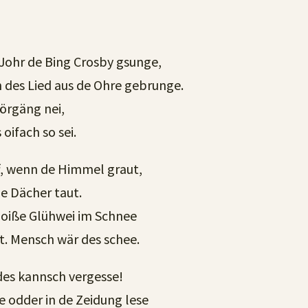
 Johr de Bing Crosby gsunge,
des Lied aus de Ohre gebrunge.
hörgäng nei,
oifach so sei.
f, wenn de Himmel graut,
de Dächer taut.
hoiße Glühwei im Schnee
t. Mensch wär des schee.
des kannsch vergesse!
 odder in de Zeidung lese