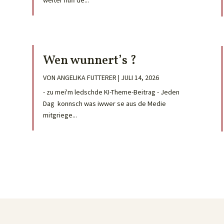
weiter nuff de...
Wen wunnert’s ?
VON
ANGELIKA FUTTERER
|
JULI 14, 2026
- zu mei'm ledschde KI-Theme-Beitrag - Jeden
Dag konnsch was iwwer se aus de Medie
mitgriege...