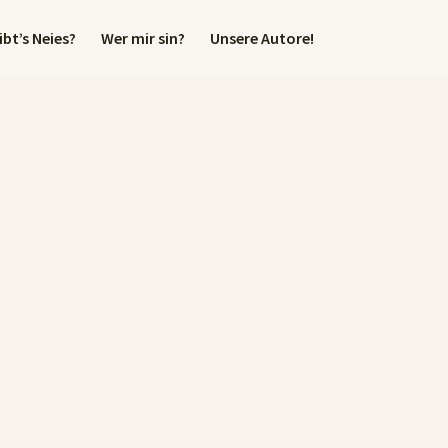
bt’s Neies?
Wer mir sin?
Unsere Autore!