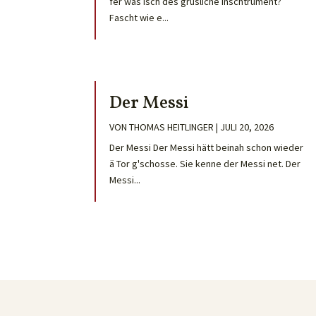
fer was isch des grusliche Inschtrument?
Fascht wie e...
Der Messi
VON
THOMAS HEITLINGER
|
JULI 20, 2026
Der Messi Der Messi hätt beinah schon wieder
ä Tor g'schosse. Sie kenne der Messi net. Der
Messi...