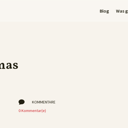
Blog
Was gi
mas

KOMMENTARE
0 Kommentar(e)