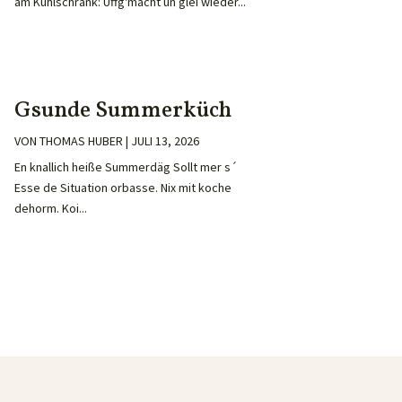
am Kühlschrank: Uffg'macht un glei wieder...
Gsunde Summerküch
VON
THOMAS HUBER
|
JULI 13, 2026
En knallich heiße Summerdäg Sollt mer s´
Esse de Situation orbasse. Nix mit koche
dehorm. Koi...