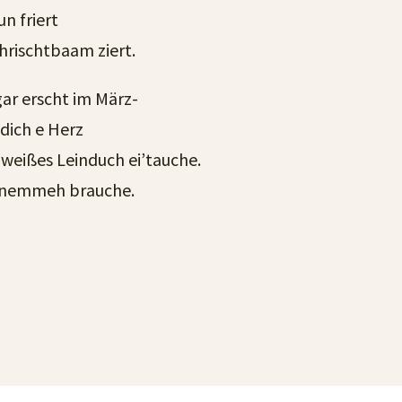
n friert
hrischtbaam ziert.
ar erscht im März-
hdich e Herz
e weißes Leinduch ei’tauche.
 a nemmeh brauche.