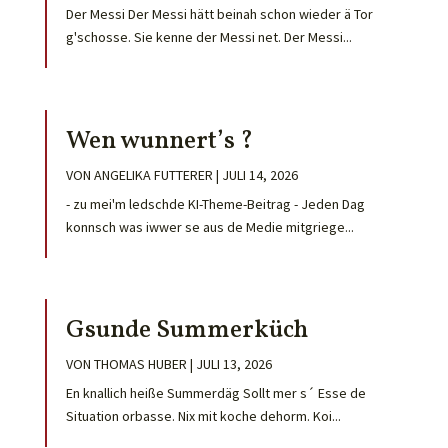
Der Messi Der Messi hätt beinah schon wieder ä Tor
g'schosse. Sie kenne der Messi net. Der Messi...
Wen wunnert’s ?
VON
ANGELIKA FUTTERER
|
JULI 14, 2026
- zu mei'm ledschde KI-Theme-Beitrag - Jeden Dag
konnsch was iwwer se aus de Medie mitgriege...
Gsunde Summerküch
VON
THOMAS HUBER
|
JULI 13, 2026
En knallich heiße Summerdäg Sollt mer s´ Esse de
Situation orbasse. Nix mit koche dehorm. Koi...