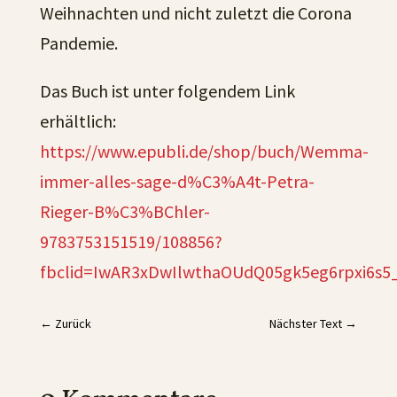
Weihnachten und nicht zuletzt die Corona
Pandemie.
Das Buch ist unter folgendem Link
erhältlich:
https://www.epubli.de/shop/buch/Wemma-
immer-alles-sage-d%C3%A4t-Petra-
Rieger-B%C3%BChler-
9783753151519/108856?
fbclid=IwAR3xDwIlwthaOUdQ05gk5eg6rpxi6s
←
Zurück
Nächster Text
→