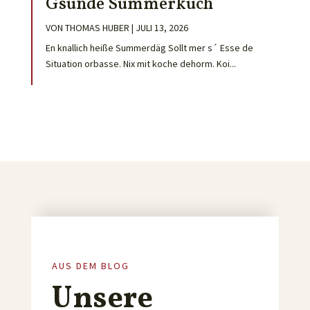
Gsunde Summerküch
VON
THOMAS HUBER
|
JULI 13, 2026
En knallich heiße Summerdäg Sollt mer s´ Esse de
Situation orbasse. Nix mit koche dehorm. Koi...
AUS DEM BLOG
Unsere