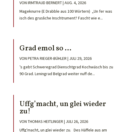
VON
IRMTRAUD BERNERT
|
AUG. 4, 2026
Mageknurre (E Drabble aus 100 Wörtern) „Un fer was
isch des grusliche Inschtrument? Fascht wie e...
Grad emol so …
VON
PETRA RIEGER-BÜHLER
|
JULI 29, 2026
’s gebt Schweregrad Dienschtgrad Kochwäsch bis zu
90 Grad. Leningrad Belgrad weiter nuff de...
Uffg’macht, un glei wieder
zu!
VON
THOMAS HEITLINGER
|
JULI 26, 2026
Uffg'macht, un glei wieder zu. Des Häffele aus am