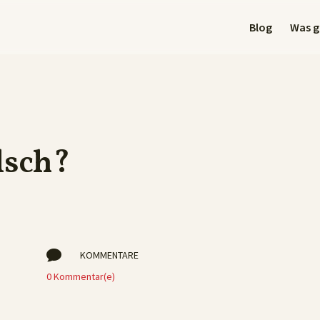
Blog
Was gi
lsch?

KOMMENTARE
0 Kommentar(e)