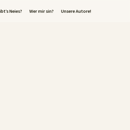
bt’s Neies?
Wer mir sin?
Unsere Autore!