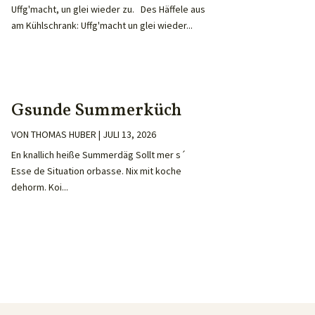
Uffg'macht, un glei wieder zu. Des Häffele aus
am Kühlschrank: Uffg'macht un glei wieder...
Gsunde Summerküch
VON
THOMAS HUBER
|
JULI 13, 2026
En knallich heiße Summerdäg Sollt mer s´
Esse de Situation orbasse. Nix mit koche
dehorm. Koi...