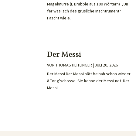
Mageknurre (E Drabble aus 100 Wörtern) „Un
fer was isch des grusliche Inschtrument?
Fascht wie e...
Der Messi
VON
THOMAS HEITLINGER
|
JULI 20, 2026
Der Messi Der Messi hätt beinah schon wieder
ä Tor g'schosse. Sie kenne der Messi net. Der
Messi...