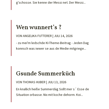
g'schosse. Sie kenne der Messi net. Der Messi...
Wen wunnert’s ?
VON
ANGELIKA FUTTERER
|
JULI 14, 2026
- zu mei'm ledschde KI-Theme-Beitrag - Jeden Dag
konnsch was iwwer se aus de Medie mitgriege...
Gsunde Summerküch
VON
THOMAS HUBER
|
JULI 13, 2026
En knallich heiße Summerdäg Sollt mer s´ Esse de
Situation orbasse. Nix mit koche dehorm. Koi...