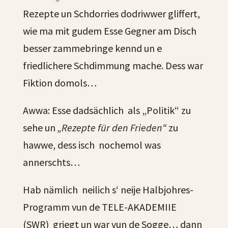
Rezepte un Schdorries dodriwwer gliffert,
wie ma mit gudem Esse Gegner am Disch
besser zammebringe kennd un e
friedlichere Schdimmung mache. Dess war
Fiktion domols…
Awwa: Esse dadsächlich als „Politik“ zu
sehe un
„Rezepte für den Frieden“
zu
hawwe, dess isch nochemol was
annerschts…
Hab nämlich neilich s‘ neije Halbjohres-
Programm vun de TELE-AKADEMIIE
(SWR) griegt un war vun de Sogge… dann