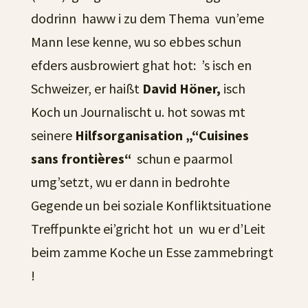
dodrinn haww i zu dem Thema vun’eme
Mann lese kenne, wu so ebbes schun
efders ausbrowiert ghat hot: ’s isch en
Schweizer, er haißt
David Höner,
isch
Koch un Journalischt u. hot sowas mt
seinere
Hilfsorganisation „“Cuisines
sans frontières“
schun e paarmol
umg’setzt, wu er dann in bedrohte
Gegende un bei soziale Konfliktsituatione
Treffpunkte ei’gricht hot un wu er d’Leit
beim zamme Koche un Esse zammebringt
!