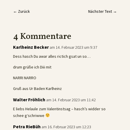
←
Zurück
Nächster Text
→
4 Kommentare
Karlheinz Becker
am 14. Februar 2023 um 9:37
Dess hasch Du awar alles rictich gsat un so…
drum grüße ich Diii mit
NARRI NARRO
Gruß aus Ur Baden Karlheinz
Walter Fröhlich
am 14. Februar 2023 um 11:42
E liebs Helaule zum Valentinstsag – hasch’s widder so
schee g‘schriwwe
Petra RieBüh
am 16. Februar 2023 um 12:23