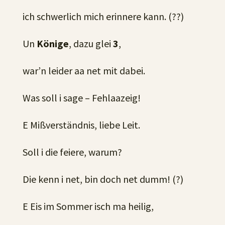
ich schwerlich mich erinnere kann. (??)
Un
Könige
, dazu glei
3
,
war’n leider aa net mit dabei.
Was soll i sage – Fehlaazeig!
E Mißverständnis, liebe Leit.
Soll i die feiere, warum?
Die kenn i net, bin doch net dumm! (?)
E Eis im Sommer isch ma heilig,