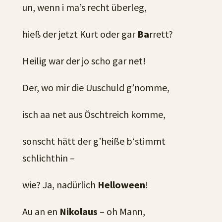
un, wenn i ma’s recht überleg,
hieß der jetzt Kurt oder gar
Ba
rrett?
Heilig war der jo scho gar net!
Der, wo mir die Uuschuld g’nomme,
isch aa net aus Öschtreich komme,
sonscht hätt der g’heiße b‘stimmt
schlichthin –
wie? Ja, nadürlich
Helloween
!
Au an en
Nikolaus
– oh Mann,