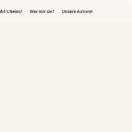
bt’s Neies?
Wer mir sin?
Unsere Autore!