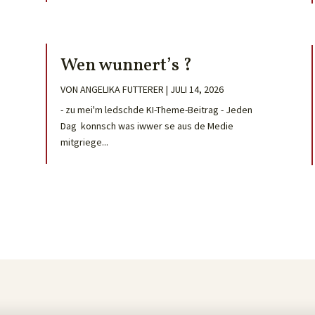
Wen wunnert’s ?
VON
ANGELIKA FUTTERER
|
JULI 14, 2026
- zu mei'm ledschde KI-Theme-Beitrag - Jeden
Dag konnsch was iwwer se aus de Medie
mitgriege...