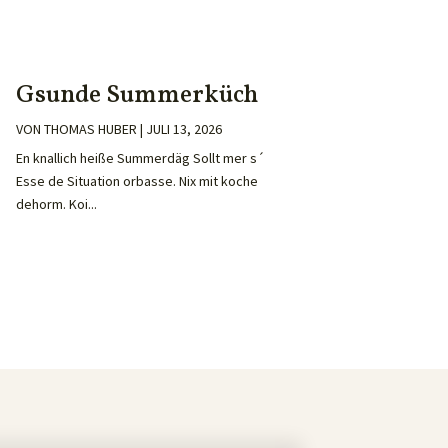
Gsunde Summerküch
VON
THOMAS HUBER
|
JULI 13, 2026
En knallich heiße Summerdäg Sollt mer s´
Esse de Situation orbasse. Nix mit koche
dehorm. Koi...