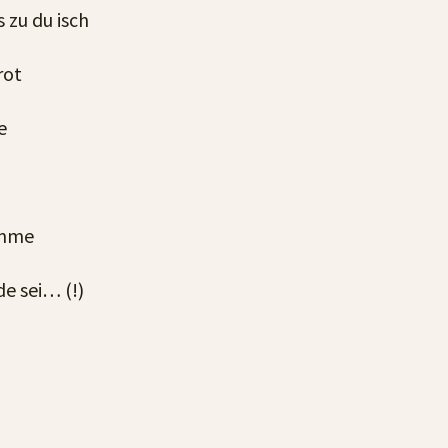
 zu du isch
rot
e
amme
e sei… (!)