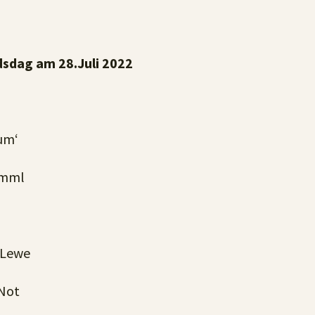
sdag am 28.Juli 2022
äum‘
Himml
 Lewe
 Not