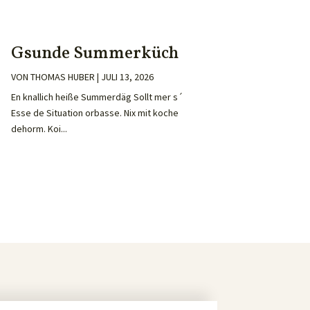
Gsunde Summerküch
VON
THOMAS HUBER
|
JULI 13, 2026
En knallich heiße Summerdäg Sollt mer s´
Esse de Situation orbasse. Nix mit koche
dehorm. Koi...