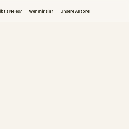
bt’s Neies?
Wer mir sin?
Unsere Autore!