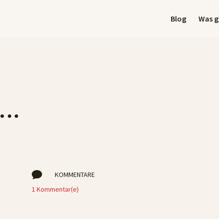
Blog
Was gi
g…

KOMMENTARE
1 Kommentar(e)