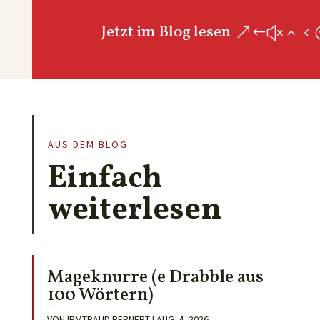
Jetzt im Blog lesen
AUS DEM BLOG
Einfach
weiterlesen
Mageknurre (e Drabble aus
100 Wörtern)
VON
IRMTRAUD BERNERT
|
AUG. 4, 2026