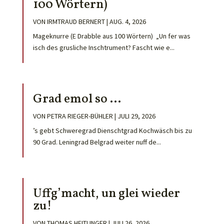
100 Wörtern)
VON
IRMTRAUD BERNERT
|
AUG. 4, 2026
Mageknurre (E Drabble aus 100 Wörtern) „Un fer was
isch des grusliche Inschtrument? Fascht wie e...
Grad emol so …
VON
PETRA RIEGER-BÜHLER
|
JULI 29, 2026
’s gebt Schweregrad Dienschtgrad Kochwäsch bis zu
90 Grad. Leningrad Belgrad weiter nuff de...
Uffg’macht, un glei wieder
zu!
VON
THOMAS HEITLINGER
|
JULI 26, 2026