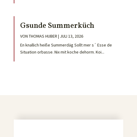
Gsunde Summerküch
VON
THOMAS HUBER
|
JULI 13, 2026
En knallich heiße Summerdäg Sollt mer s´ Esse de
Situation orbasse. Nix mit koche dehorm. Koi...