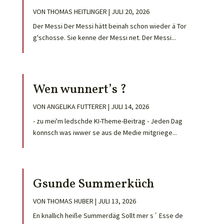
VON
THOMAS HEITLINGER
|
JULI 20, 2026
Der Messi Der Messi hätt beinah schon wieder ä Tor
g'schosse. Sie kenne der Messi net. Der Messi...
Wen wunnert’s ?
VON
ANGELIKA FUTTERER
|
JULI 14, 2026
- zu mei'm ledschde KI-Theme-Beitrag - Jeden Dag
konnsch was iwwer se aus de Medie mitgriege...
Gsunde Summerküch
VON
THOMAS HUBER
|
JULI 13, 2026
En knallich heiße Summerdäg Sollt mer s´ Esse de