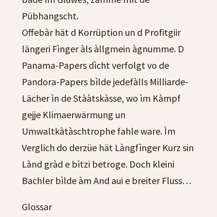
Pübhangscht.
Offebàr hät d Korrüption un d Profitgiir
längeri Fìnger àls àllgmein àgnumme. D
Panama-Papers dìcht verfolgt vo de
Pandora-Papers bìlde jedefàlls Milliarde-
Lächer ìn de Stààtskàsse, wo ìm Kàmpf
gejje Klimaerwärmung un
Umwaltkàtàschtrophe fahle ware. Ìm
Verglich do derzüe hät Làngfìnger Kurz sin
Lànd gràd e bìtzi betroge. Doch kleini
Bachler bìlde àm And aui e breiter Fluss…
Glossar