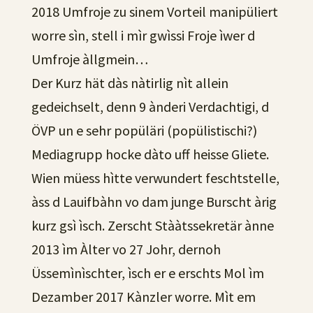
2018 Umfroje zu sinem Vorteil manipüliert
worre sìn, stell i mìr gwìssi Froje ìwer d
Umfroje àllgmein…
Der Kurz hät dàs nàtirlig nìt allein
gedeichselt, denn 9 ànderi Verdachtigi, d
ÖVP un e sehr popüläri (popülistischi?)
Mediagrupp hocke dàto uff heisse Gliete.
Wien müess hìtte verwundert feschtstelle,
àss d Lauifbàhn vo dam junge Burscht àrig
kurz gsì ìsch. Zerscht Stààtssekretär ànne
2013 ìm Àlter vo 27 Johr, dernoh
Üssemìnìschter, ìsch er e erschts Mol ìm
Dezamber 2017 Kànzler worre. Mìt em