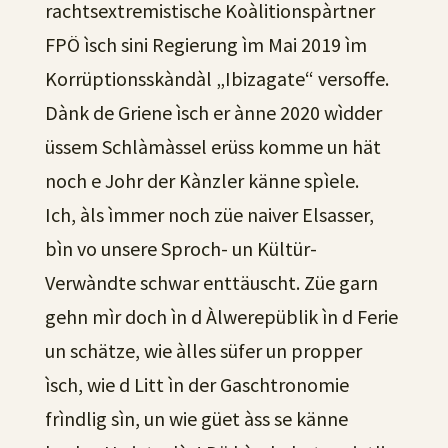
rachtsextremistische Koàlitionspàrtner
FPÖ ìsch sini Regierung ìm Mai 2019 ìm
Korrüptionsskàndàl „Ibizagate“ versoffe.
Dànk de Griene ìsch er ànne 2020 wìdder
üssem Schlàmàssel erüss komme un hät
noch e Johr der Kànzler känne spìele.
Ich, àls ìmmer noch züe naiver Elsasser,
bìn vo unsere Sproch- un Kültür-
Verwàndte schwar enttäuscht. Züe garn
gehn mìr doch ìn d Àlwerepüblik ìn d Ferie
un schätze, wie àlles süfer un propper
ìsch, wie d Litt ìn der Gaschtronomie
frìndlig sìn, un wie güet àss se känne