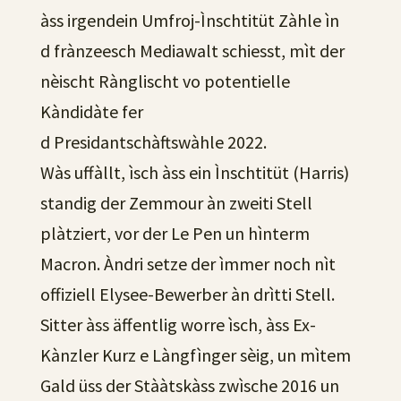
àss irgendein Umfroj-Ìnschtitüt Zàhle ìn
d frànzeesch Mediawalt schiesst, mìt der
nèischt Rànglischt vo potentielle
Kàndidàte fer
d Presidantschàftswàhle 2022.
Wàs uffàllt, ìsch àss ein Ìnschtitüt (Harris)
standig der Zemmour àn zweiti Stell
plàtziert, vor der Le Pen un hìnterm
Macron. Àndri setze der ìmmer noch nìt
offiziell Elysee-Bewerber àn drìtti Stell.
Sitter àss äffentlig worre ìsch, àss Ex-
Kànzler Kurz e Làngfìnger sèig, un mìtem
Gald üss der Stààtskàss zwìsche 2016 un