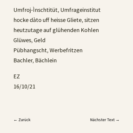
Umfroj-Ìnschtitüt, Umfrageinstitut
hocke dàto uff heisse Gliete, sitzen
heutzutage auf glühenden Kohlen
Glüwes, Geld
Pübhangscht, Werbefritzen
Bachler, Bächlein
EZ
16/10/21
←
Zurück
Nächster Text
→