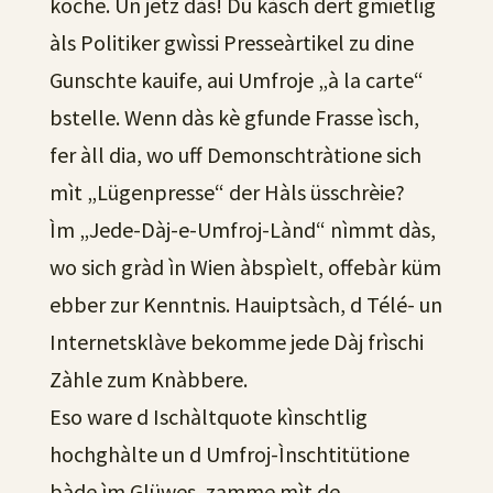
koche. Un jetz dàs! Dü kàsch dert gmietlig
àls Politiker gwìssi Presseàrtikel zu dine
Gunschte kauife, aui Umfroje „à la carte“
bstelle. Wenn dàs kè gfunde Frasse ìsch,
fer àll dia, wo uff Demonschtràtione sich
mìt „Lügenpresse“ der Hàls üsschrèie?
Ìm „Jede-Dàj-e-Umfroj-Lànd“ nìmmt dàs,
wo sich gràd ìn Wien àbspìelt, offebàr küm
ebber zur Kenntnis. Hauiptsàch, d Télé- un
Internetsklàve bekomme jede Dàj frìschi
Zàhle zum Knàbbere.
Eso ware d Ischàltquote kìnschtlig
hochghàlte un d Umfroj-Ìnschtitütione
bàde ìm Glüwes, zamme mìt de