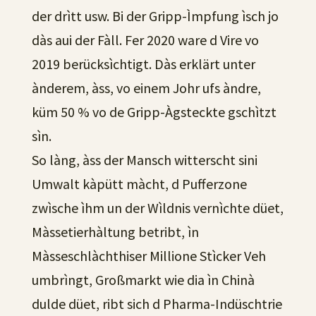
der drìtt usw. Bi der Gripp-Ìmpfung ìsch jo
dàs aui der Fàll. Fer 2020 ware d Vire vo
2019 berücksìchtigt. Dàs erklärt unter
ànderem, àss, vo einem Johr ufs àndre,
küm 50 % vo de Gripp-Àgsteckte gschìtzt
sìn.
So làng, àss der Mansch witterscht sini
Umwalt kàpütt màcht, d Pufferzone
zwìsche ìhm un der Wìldnis vernìchte düet,
Màssetierhàltung betribt, ìn
Màsseschlàchthiser Millione Stìcker Veh
umbrìngt, Großmarkt wie dia ìn Chinà
dulde düet, ribt sich d Pharma-Indüschtrie