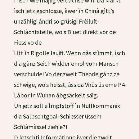
frìsch wie mäjlig verdàchse wìll. Da Markt
ìsch jetz gschlosse, àwer ìn Chinà gìtt’s
unzähligi àndri so grüsigi Frèiluft-
Schlàchtstelle, wo s Blüet direkt vor de
Fiess vo de
Litt ìn Rigolle lauift. Wenn dàs stìmmt, ìsch
dia gànz Seich wìdder emol vom Mansch
verschulde! Vo der zweit Theorie gànz ze
schwige, wo’s heisst, àss da Virüs üs eme P4
Làbor ìn Wuhan àbgsäckelt säig.
Un jetz soll e Ìmpfstoff ìn Nullkommanix
dia Salbschtgoal-Schiesser üssem
Schlàmàssel ziehje?!
D letschti Informàtione ìwer die zweit