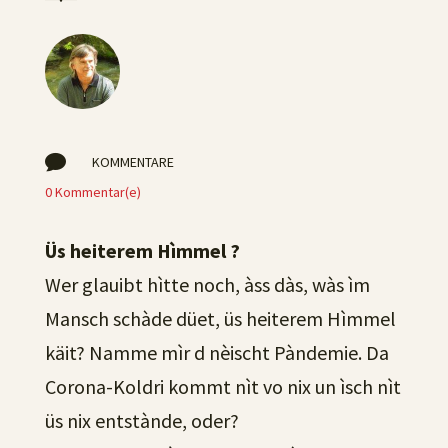

KOMMENTARE
0 Kommentar(e)
Üs heiterem Hìmmel ?
Wer glauibt hìtte noch, àss dàs, wàs ìm
Mansch schàde düet, üs heiterem Hìmmel
käit? Namme mìr d nèischt Pàndemie. Da
Corona-Koldri kommt nìt vo nix un ìsch nìt
üs nix entstànde, oder?