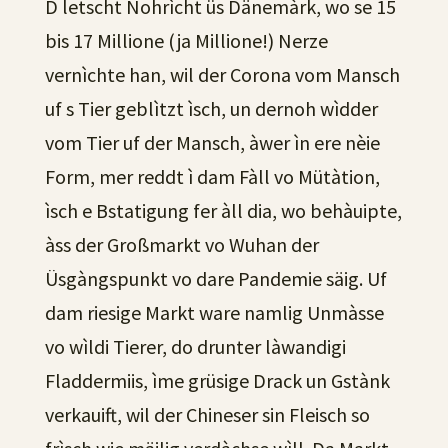
D letscht Nohrìcht üs Dänemàrk, wo se 15
bis 17 Millione (ja Millione!) Nerze
vernìchte han, wil der Corona vom Mansch
uf s Tier geblìtzt ìsch, un dernoh wìdder
vom Tier uf der Mansch, àwer ìn ere nèie
Form, mer reddt ì dam Fàll vo Mütàtion,
ìsch e Bstatigung fer àll dia, wo behàuipte,
àss der Großmarkt vo Wuhan der
Üsgàngspunkt vo dare Pandemie säig. Uf
dam riesige Markt ware namlig Unmàsse
vo wìldi Tierer, do drunter làwandigi
Fladdermiis, ìme grüsige Drack un Gstànk
verkauift, wil der Chineser sin Fleisch so