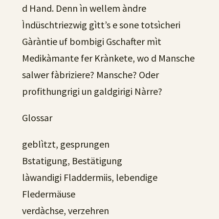
d Hand. Denn ìn wellem àndre
Ìndüschtriezwig gìtt’s e sone totsìcheri
Gàràntie uf bombigi Gschafter mìt
Medikàmante fer Krànkete, wo d Mansche
salwer fàbriziere? Mansche? Oder
profithungrigi un galdgirigi Nàrre?
Glossar
geblìtzt, gesprungen
Bstatigung, Bestätigung
làwandigi Fladdermiis, lebendige
Fledermäuse
verdàchse, verzehren