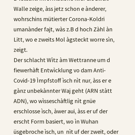
Walle zeige, àss jetz schon e ànderer,
wohrschins mütierter Corona-Koldri
umanànder fajt, wàs z.B d hoch Zàhl àn
Litt, wo e zweits Mol àgsteckt worre sìn,
zeigt.
Der schlacht Wìtz àm Wettranne um d
fiewerhàft Entwìcklung vo dam Anti-
Covid-19 Ìmpfstoff ìsch nìt nur, àss er e
gànz unbekànnter Waj geht (ARN stàtt
ADN), wo wìsseschàftlig nìt gnüe
erschlosse ìsch, àwer aui, àss er uf der
erscht Form basiert, wo ìn Wuhan
üsgebroche ìsch, un nìt uf der zweit, oder