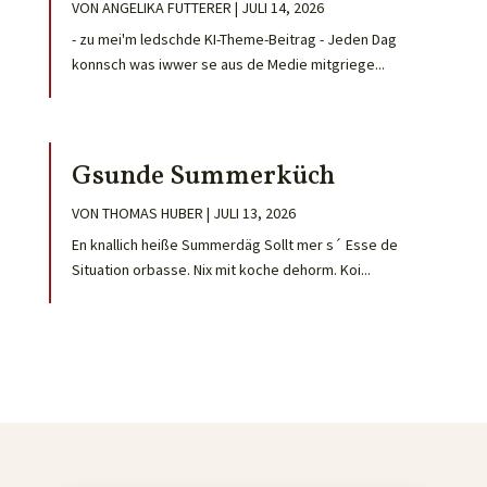
VON
ANGELIKA FUTTERER
|
JULI 14, 2026
- zu mei'm ledschde KI-Theme-Beitrag - Jeden Dag
konnsch was iwwer se aus de Medie mitgriege...
Gsunde Summerküch
VON
THOMAS HUBER
|
JULI 13, 2026
En knallich heiße Summerdäg Sollt mer s´ Esse de
Situation orbasse. Nix mit koche dehorm. Koi...