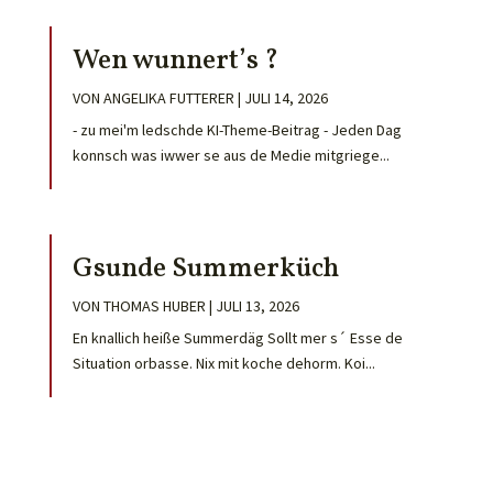
Wen wunnert’s ?
VON
ANGELIKA FUTTERER
|
JULI 14, 2026
- zu mei'm ledschde KI-Theme-Beitrag - Jeden Dag
konnsch was iwwer se aus de Medie mitgriege...
Gsunde Summerküch
VON
THOMAS HUBER
|
JULI 13, 2026
En knallich heiße Summerdäg Sollt mer s´ Esse de
Situation orbasse. Nix mit koche dehorm. Koi...