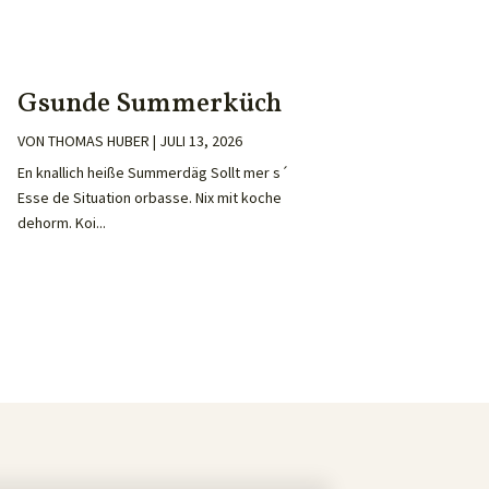
Gsunde Summerküch
VON
THOMAS HUBER
|
JULI 13, 2026
En knallich heiße Summerdäg Sollt mer s´
Esse de Situation orbasse. Nix mit koche
dehorm. Koi...