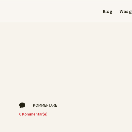
Blog
Was gi

KOMMENTARE
0 Kommentar(e)