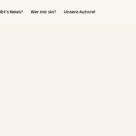
bt’s Neies?
Wer mir sin?
Unsere Autore!