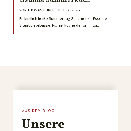
Gsunde Summerküch
VON
THOMAS HUBER
|
JULI 13, 2026
En knallich heiße Summerdäg Sollt mer s´ Esse de
Situation orbasse. Nix mit koche dehorm. Koi...
AUS DEM BLOG
Unsere