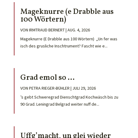
Mageknurre (e Drabble aus
100 Wörtern)
VON
IRMTRAUD BERNERT
|
AUG. 4, 2026
Mageknurre (E Drabble aus 100 Wörtern) „Un fer was
isch des grusliche Inschtrument? Fascht wie e...
Grad emol so …
VON
PETRA RIEGER-BÜHLER
|
JULI 29, 2026
’s gebt Schweregrad Dienschtgrad Kochwäsch bis zu
90 Grad. Leningrad Belgrad weiter nuff de...
Uffg’macht, un glei wieder