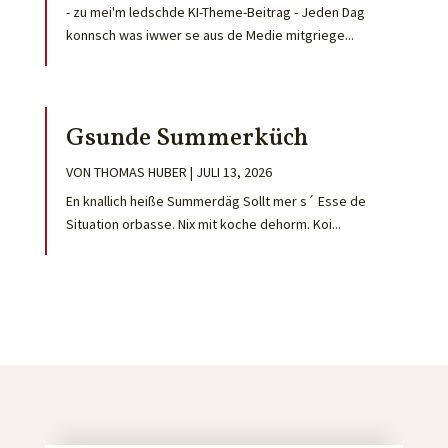
- zu mei'm ledschde KI-Theme-Beitrag - Jeden Dag
konnsch was iwwer se aus de Medie mitgriege...
Gsunde Summerküch
VON
THOMAS HUBER
|
JULI 13, 2026
En knallich heiße Summerdäg Sollt mer s´ Esse de
Situation orbasse. Nix mit koche dehorm. Koi...