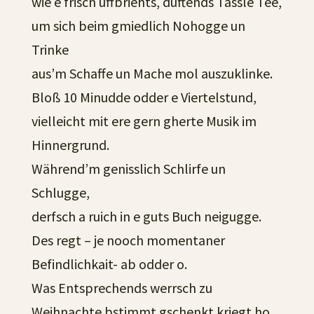
wie e frisch uffbriehts, duftends Tässle Tee,
um sich beim gmiedlich Nohogge un
Trinke
aus’m Schaffe un Mache mol auszuklinke.
Bloß 10 Minudde odder e Viertelstund,
vielleicht mit ere gern gherte Musik im
Hinnergrund.
Während’m genisslich Schlirfe un
Schlugge,
derfsch a ruich in e guts Buch neigugge.
Des regt – je nooch momentaner
Befindlichkait- ab odder o.
Was Entsprechends werrsch zu
Weihnachte bstimmt gschenkt kriegt ho.