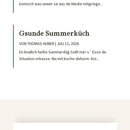
konnsch was iwwer se aus de Medie mitgriege...
Gsunde Summerküch
VON
THOMAS HUBER
|
JULI 13, 2026
En knallich heiße Summerdäg Sollt mer s´ Esse de
Situation orbasse. Nix mit koche dehorm. Koi...