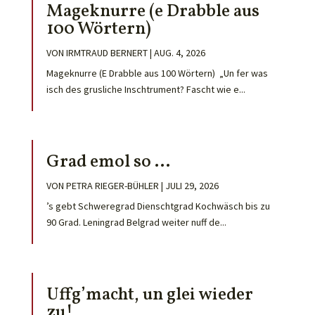
Mageknurre (e Drabble aus
100 Wörtern)
VON
IRMTRAUD BERNERT
|
AUG. 4, 2026
Mageknurre (E Drabble aus 100 Wörtern) „Un fer was
isch des grusliche Inschtrument? Fascht wie e...
Grad emol so …
VON
PETRA RIEGER-BÜHLER
|
JULI 29, 2026
’s gebt Schweregrad Dienschtgrad Kochwäsch bis zu
90 Grad. Leningrad Belgrad weiter nuff de...
Uffg’macht, un glei wieder
zu!