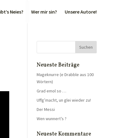
bt’s Neies?
Wer mir sin?
Unsere Autore!
Neueste Beiträge
Mageknurre (e Drabble aus 100
Wörtern)
Grad emol so …
Uffg’macht, un glei wieder zu!
Der Messi
Wen wunnert’s ?
Neueste Kommentare