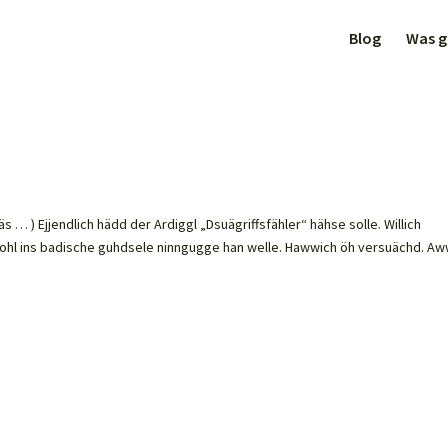
Blog
Was gi
 … ) Ejjendlich hädd der Ardiggl „Dsuägriffsfähler“ hähse solle. Willich
l ins badische guhdsele ninngugge han welle. Hawwich öh versuächd. A