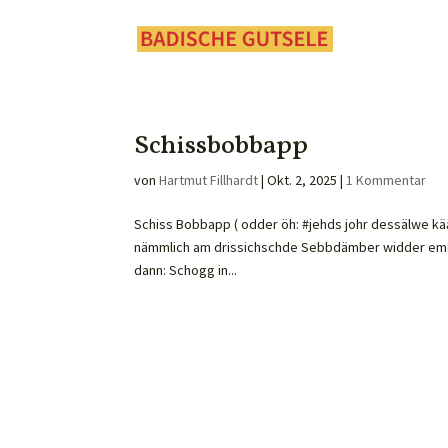
Schissbobbapp
von
Hartmut Fillhardt
|
Okt. 2, 2025
|
1 Kommentar
Schiss Bobbapp ( odder öh: #jehds johr dessälwe kääs
nämmlich am drissichschde Sebbdämber widder emoh
dann: Schogg in...