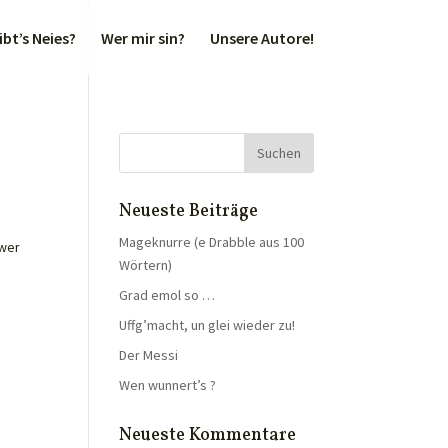
bt’s Neies?
Wer mir sin?
Unsere Autore!
Neueste Beiträge
Mageknurre (e Drabble aus 100
wwer
Wörtern)
Grad emol so …
Uffg’macht, un glei wieder zu!
Der Messi
Wen wunnert’s ?
Neueste Kommentare