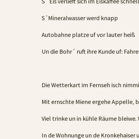
S´ Eis verlieft sich im Eiskaffee schne
S´Mineralwasser werd knapp
Autobahne platze uf vor lauter heiß
Un die Bohr´ ruft ihre Kunde uf: Fahre
Die Wetterkart im Fernseh isch nimmie 
Mit ernschte Miene ergehe Appelle, b
Viel trinke un in kühle Räume bleiwe
In de Wohnunge un de Kronkehaiser u