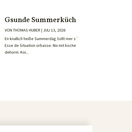
Gsunde Summerküch
VON
THOMAS HUBER
|
JULI 13, 2026
En knallich heiße Summerdäg Sollt mer s´
Esse de Situation orbasse. Nix mit koche
dehorm. Koi...