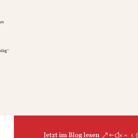
 am
rdäg“
Jetzt im Blog lesen