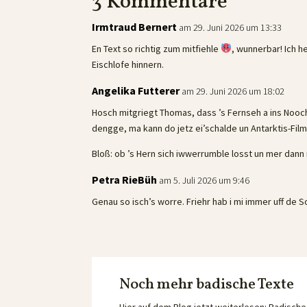
3 Kommentare
Irmtraud Bernert
am 29. Juni 2026 um 13:33
En Text so richtig zum mitfiehle
, wunnerbar! Ich h
Eischlofe hinnern.
Angelika Futterer
am 29. Juni 2026 um 18:02
Hosch mitgriegt Thomas, dass ’s Fernseh a ins N
dengge, ma kann do jetz ei’schalde un Antarktis-Film
Bloß: ob ’s Hern sich iwwerrumble losst un mer dan
Petra RieBüh
am 5. Juli 2026 um 9:46
Genau so isch’s worre. Friehr hab i mi immer uff de S
Noch mehr badische Texte
Hier auf dem Blog jetzt weiterlesen: Badisc