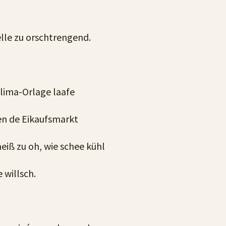
lle zu orschtrengend.
Klima-Orlage laafe
en de Eikaufsmarkt
iß zu oh, wie schee kühl
 willsch.