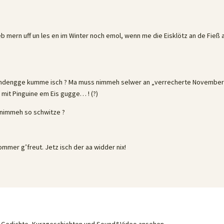
eb mern uff un les en im Winter noch emol, wenn me die Eisklötz an de Fieß
oochdengge kumme isch ? Ma muss nimmeh selwer an „verrecherte Novembe
 mit Pinguine em Eis gugge… ! (?)
n nimmeh so schwitze ?
ommer g’freut. Jetz isch der aa widder nix!
he Gedichte, Kurzgeschichten und Sound&Video ansehen.