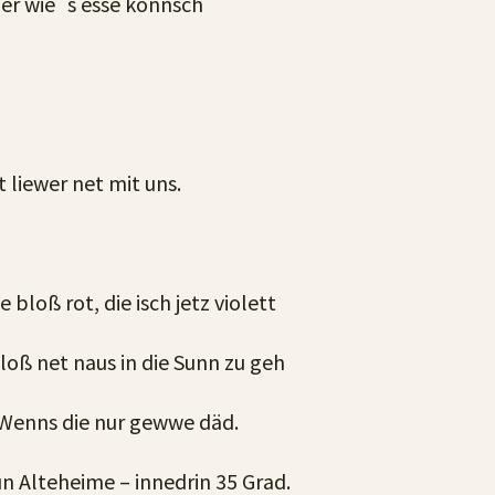
ller wie´s esse konnsch
t liewer net mit uns.
bloß rot, die isch jetz violett
loß net naus in die Sunn zu geh
. Wenns die nur gewwe däd.
n Alteheime – innedrin 35 Grad.