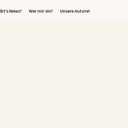
bt’s Neies?
Wer mir sin?
Unsere Autore!