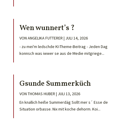
Wen wunnert’s ?
VON
ANGELIKA FUTTERER
|
JULI 14, 2026
- zu mei'm ledschde KI-Theme-Beitrag - Jeden Dag
konnsch was iwwer se aus de Medie mitgriege...
Gsunde Summerküch
VON
THOMAS HUBER
|
JULI 13, 2026
En knallich heiße Summerdäg Sollt mer s´ Esse de
Situation orbasse. Nix mit koche dehorm. Koi...