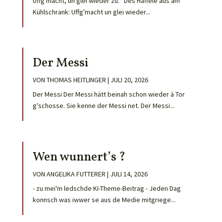
Uffg'macht, un glei wieder zu. Des Häffele aus am
Kühlschrank: Uffg'macht un glei wieder...
Der Messi
VON
THOMAS HEITLINGER
|
JULI 20, 2026
Der Messi Der Messi hätt beinah schon wieder ä Tor
g'schosse. Sie kenne der Messi net. Der Messi...
Wen wunnert’s ?
VON
ANGELIKA FUTTERER
|
JULI 14, 2026
- zu mei'm ledschde KI-Theme-Beitrag - Jeden Dag
konnsch was iwwer se aus de Medie mitgriege...