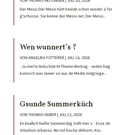
VON
THOMAS HEITLINGER
|
JULI 20, 2026
Der Messi Der Messi hätt beinah schon wieder ä Tor
g'schosse. Sie kenne der Messi net. Der Messi...
Wen wunnert’s ?
VON
ANGELIKA FUTTERER
|
JULI 14, 2026
- zu mei'm ledschde KI-Theme-Beitrag - Jeden Dag
konnsch was iwwer se aus de Medie mitgriege...
Gsunde Summerküch
VON
THOMAS HUBER
|
JULI 13, 2026
En knallich heiße Summerdäg Sollt mer s´ Esse de
Situation orbasse. Nix mit koche dehorm. Koi...