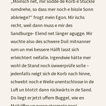
„Moinsch net, mir sodde de Korb e Stückle
rumdrehe, so dass mer noch e bissle Sonn
abkriege?“ frogt mein Egon. Mir ischs
recht, weil dann muss e mir des
Sandburge- Elend net länger agugge. Mir
wuchte also des schwere Doil mitnanner
rum un mei bessere Hälft lasst sich
erleichtert neifalle. Irgendwie hätte mer
wohl de Stand noch üwwerprüfe solle –
jedenfalls neigt sich de Korb nach hinne,
schwebt noch e Weile unentschlosse in de
Luft un blotzt dann rückwärts in de Sand.
Do liegt er jetzt uffem Buggel, wie en
Maikäffer un owwe strample zwoi