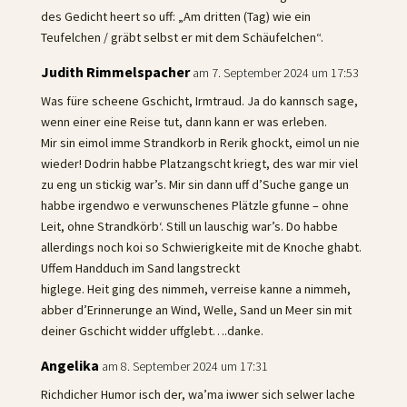
des Gedicht heert so uff: „Am dritten (Tag) wie ein
Teufelchen / gräbt selbst er mit dem Schäufelchen“.
Judith Rimmelspacher
am 7. September 2024 um 17:53
Was füre scheene Gschicht, Irmtraud. Ja do kannsch sage,
wenn einer eine Reise tut, dann kann er was erleben.
Mir sin eimol imme Strandkorb in Rerik ghockt, eimol un nie
wieder! Dodrin habbe Platzangscht kriegt, des war mir viel
zu eng un stickig war’s. Mir sin dann uff d’Suche gange un
habbe irgendwo e verwunschenes Plätzle gfunne – ohne
Leit, ohne Strandkörb‘. Still un lauschig war’s. Do habbe
allerdings noch koi so Schwierigkeite mit de Knoche ghabt.
Uffem Handduch im Sand langstreckt
higlege. Heit ging des nimmeh, verreise kanne a nimmeh,
abber d’Erinnerunge an Wind, Welle, Sand un Meer sin mit
deiner Gschicht widder uffglebt….danke.
Angelika
am 8. September 2024 um 17:31
Richdicher Humor isch der, wa’ma iwwer sich selwer lache