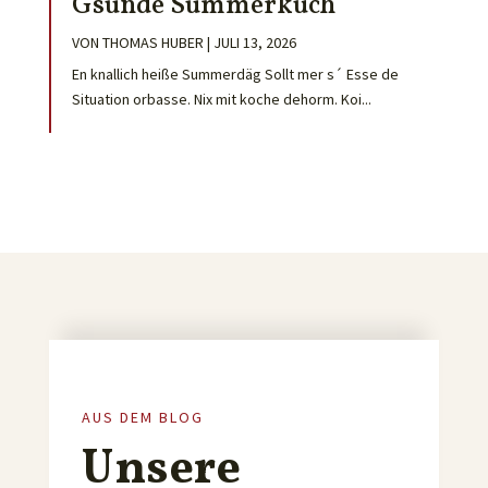
Gsunde Summerküch
VON
THOMAS HUBER
|
JULI 13, 2026
En knallich heiße Summerdäg Sollt mer s´ Esse de
Situation orbasse. Nix mit koche dehorm. Koi...
AUS DEM BLOG
Unsere