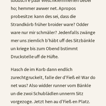
soddsch e paar Weschklemmerlen debei
ho; hemmer awwer net. Apropos
probesitze: kann des sei, dass die
Strandkörb früher broider ware? Odder
ware nur mir schmäler? Jedenfalls zwänge
mer uns ziemlich b’häbt uff des Sitzbänkle
un kriege bis zum Obend bstimmt
Druckstelle uff de Hüfte.
Hasch de im Korb dann endlich
zurechtgruckelt, falle der d’Fieß ei! War do
net was? Also widder runner vom Bänkle
un die zwoi Schublädlen unnerm Sitz
vorgezoge. Jetzt hen au d’Fieß en Platz.