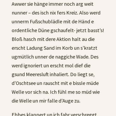
Awwer sie hänge immer noch arg weit
nunner – des isch nix fers Kreiz. Also werd
unnerm Fußschublädle mit de Händ e
ordentliche Düne gschaufelt- jetzt basst’s!
Bloß hasch mit dere Aktion halt au die
erscht Ladung Sand im Korb un s’kratzt
ugmütlich unner de naggiche Wade. Des
werd ignoriert un erscht mol dief die
gsund Meeresluft inhaliert. Do liegt se,
d’Oschtsee un rauscht mit e bissle müde
Welle vor sich na. Ich fühl me so müd wie
die Welle un mir falle d’Auge zu.
Ebbes klappert un ich fahr verschreggt