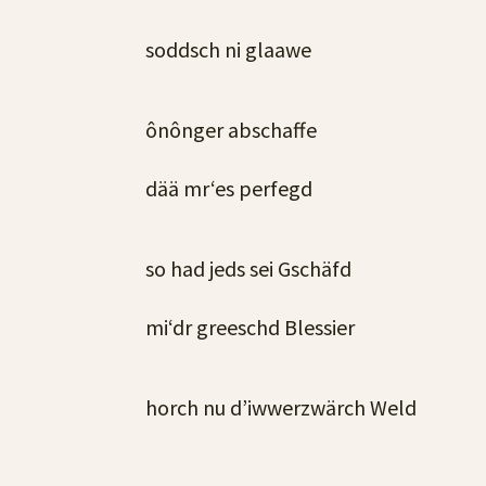
soddsch ni glaawe
ônônger abschaffe
dää mr‘es perfegd
so had jeds sei Gschäfd
mi‘dr greeschd Blessier
horch nu d’iwwerzwärch Weld