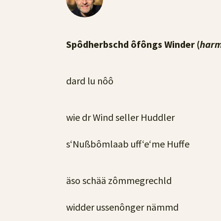
Spôdherbschd ôfôngs Winder (
harm
dard lu nôô
wie dr Wind seller Huddler
s‘Nußbômlaab uff‘e‘me Huffe
äso schää zômmegrechld
widder ussenônger nämmd