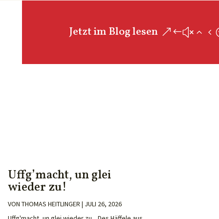
Jetzt im Blog lesen
Uffg’macht, un glei
wieder zu!
VON
THOMAS HEITLINGER
|
JULI 26, 2026
Uffg'macht, un glei wieder zu. Des Häffele aus