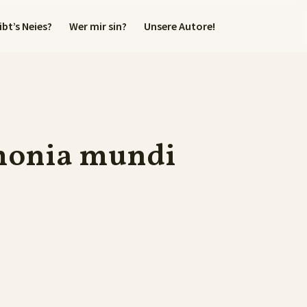
bt’s Neies?
Wer mir sin?
Unsere Autore!
monia mundi