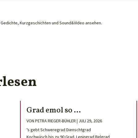
he Gedichte, Kurzgeschichten und Sound&Video ansehen.
rlesen
Grad emol so …
VON
PETRA RIEGER-BÜHLER
|
JULI 29, 2026
’s gebt Schweregrad Dienschtgrad
Kochwäsch bis zu 90 Grad. Leningrad Belgrad