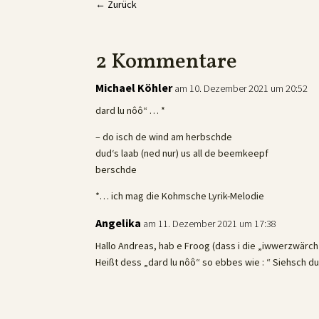
←
Zurück
2 Kommentare
Michael Köhler
am 10. Dezember 2021 um 20:52
dard lu nôô“ … *
– do isch de wind am herbschde
dud‘s laab (ned nur) us all de beemkeepf
berschde
*… ich mag die Kohmsche Lyrik-Melodie
Angelika
am 11. Dezember 2021 um 17:38
Hallo Andreas, hab e Froog (dass i die „iwwerzwärch
Heißt dess „dard lu nôô“ so ebbes wie : “ Siehsch 