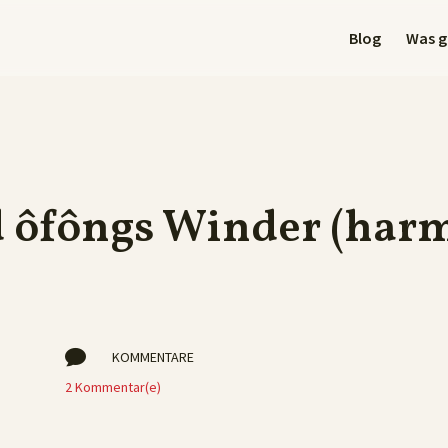
Blog
Was gi
 ôfôngs Winder (har

KOMMENTARE
2 Kommentar(e)