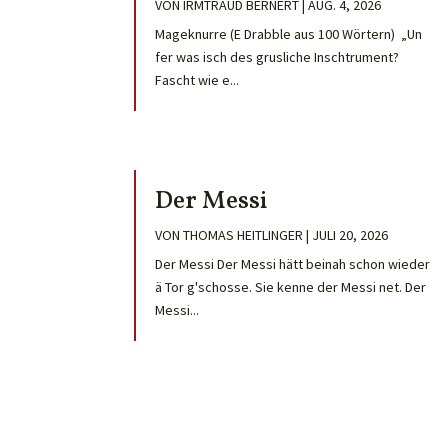
VON
IRMTRAUD BERNERT
|
AUG. 4, 2026
Mageknurre (E Drabble aus 100 Wörtern) „Un
fer was isch des grusliche Inschtrument?
Fascht wie e...
Der Messi
VON
THOMAS HEITLINGER
|
JULI 20, 2026
Der Messi Der Messi hätt beinah schon wieder
ä Tor g'schosse. Sie kenne der Messi net. Der
Messi...