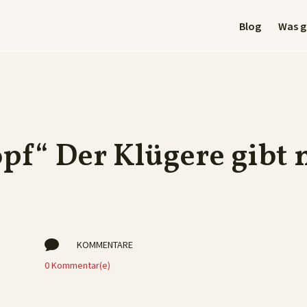
Blog
Was gi
opf“ Der Klügere gibt 

KOMMENTARE
0 Kommentar(e)