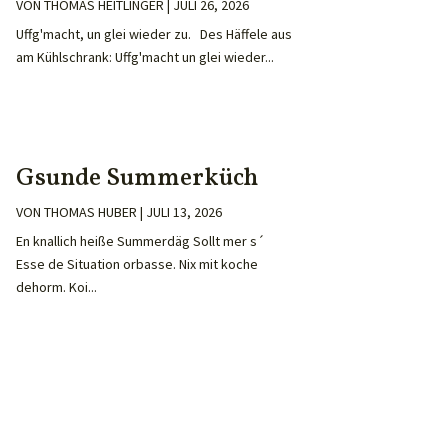
VON
THOMAS HEITLINGER
|
JULI 26, 2026
Uffg'macht, un glei wieder zu. Des Häffele aus
am Kühlschrank: Uffg'macht un glei wieder...
Gsunde Summerküch
VON
THOMAS HUBER
|
JULI 13, 2026
En knallich heiße Summerdäg Sollt mer s´
Esse de Situation orbasse. Nix mit koche
dehorm. Koi...