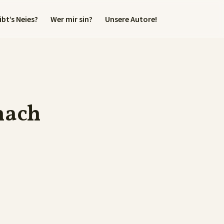
bt’s Neies?
Wer mir sin?
Unsere Autore!
nach