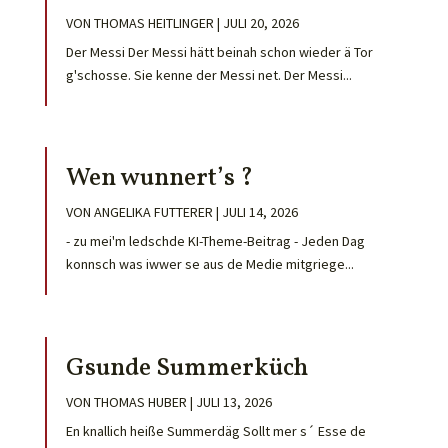
VON
THOMAS HEITLINGER
|
JULI 20, 2026
Der Messi Der Messi hätt beinah schon wieder ä Tor
g'schosse. Sie kenne der Messi net. Der Messi...
Wen wunnert’s ?
VON
ANGELIKA FUTTERER
|
JULI 14, 2026
- zu mei'm ledschde KI-Theme-Beitrag - Jeden Dag
konnsch was iwwer se aus de Medie mitgriege...
Gsunde Summerküch
VON
THOMAS HUBER
|
JULI 13, 2026
En knallich heiße Summerdäg Sollt mer s´ Esse de