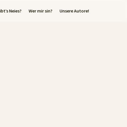
bt’s Neies?
Wer mir sin?
Unsere Autore!