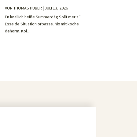
VON
THOMAS HUBER
|
JULI 13, 2026
En knallich heiße Summerdäg Sollt mer s´
Esse de Situation orbasse. Nix mit koche
dehorm. Koi...