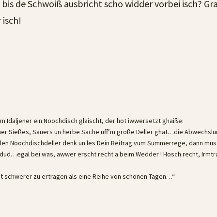
ie bis de Schwoiß ausbricht scho widder vorbei isch? G
isch!
Idaljener ein Noochdisch glaischt, der hot iwwersetzt ghaiße:
cher Sießes, Sauers un herbe Sache uff’m große Deller ghat…die Abwechsl
ellen Noochdischdeller denk un les Dein Beitrag vum Summerrege, dann mu
dud…egal bei was, awwer erscht recht a beim Wedder ! Hosch recht, Irmtr
ist schwerer zu ertragen als eine Reihe von schönen Tagen…“