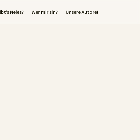
bt’s Neies?
Wer mir sin?
Unsere Autore!