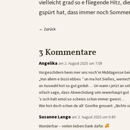
vielleicht grad so e fliegende Hitz, d
gspürt hat, dass immer noch Sommer 
←
Zurück
3 Kommentare
Angelika
am 2. August 2025 um 7:09
Vorgeschdern henn mer uns noch’m Middagesse beim 
„Vun allem e bissl ebbes “ un ma hot Sießes, wenni
un Auswahl hot so gut geduh … Un wann i jetzt an s
oifach sage, dass Abwechslung oim iwwerhaupt gut 
’s isch halt emol so scheins schun immer gwest…
Wie hot doch schun de alt‘ Goethe gmoant: „Nichts 
Susanne Lange
am 3. August 2025 um 9:49
Wunderbar – vielen lieben Dank dafür.