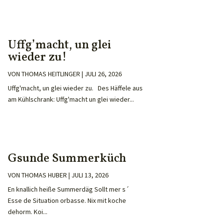
Uffg’macht, un glei
wieder zu!
VON
THOMAS HEITLINGER
|
JULI 26, 2026
Uffg'macht, un glei wieder zu. Des Häffele aus
am Kühlschrank: Uffg'macht un glei wieder...
Gsunde Summerküch
VON
THOMAS HUBER
|
JULI 13, 2026
En knallich heiße Summerdäg Sollt mer s´
Esse de Situation orbasse. Nix mit koche
dehorm. Koi...