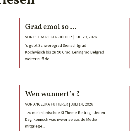
rlesen
Grad emol so …
VON
PETRA RIEGER-BÜHLER
|
JULI 29, 2026
’s gebt Schweregrad Dienschtgrad
Kochwäsch bis zu 90 Grad. Leningrad Belgrad
weiter nuff de...
Wen wunnert’s ?
VON
ANGELIKA FUTTERER
|
JULI 14, 2026
- zu mei'm ledschde KI-Theme-Beitrag - Jeden
Dag konnsch was iwwer se aus de Medie
mitgriege...