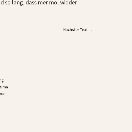
rad so lang, dass mer mol widder
Nächster Text
→
ung
ss ma
aud ,