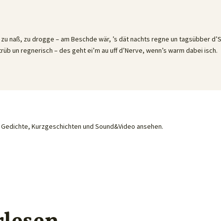
lt, zu naß, zu drogge – am Beschde wär, ’s dät nachts regne un tagsübber d’
 trüb un regnerisch – des geht ei’m au uff d’Nerve, wenn’s warm dabei isch.
he Gedichte, Kurzgeschichten und Sound&Video ansehen.