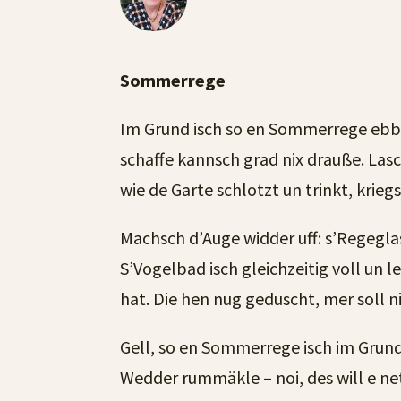
Sommerrege
Im Grund isch so en Sommerrege ebb
schaffe kannsch grad nix drauße. Lasc
wie de Garte schlotzt un trinkt, krie
Machsch d’Auge widder uff: s’Regeglas
S’Vogelbad isch gleichzeitig voll un 
hat. Die hen nug geduscht, mer soll n
Gell, so en Sommerrege isch im Grund
Wedder rummäkle – noi, des will e net