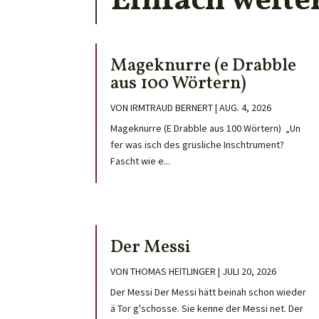
Einfach weite
Mageknurre (e Drabble
aus 100 Wörtern)
VON
IRMTRAUD BERNERT
|
AUG. 4, 2026
Mageknurre (E Drabble aus 100 Wörtern) „Un
fer was isch des grusliche Inschtrument?
Fascht wie e...
Der Messi
VON
THOMAS HEITLINGER
|
JULI 20, 2026
Der Messi Der Messi hätt beinah schon wieder
ä Tor g'schosse. Sie kenne der Messi net. Der