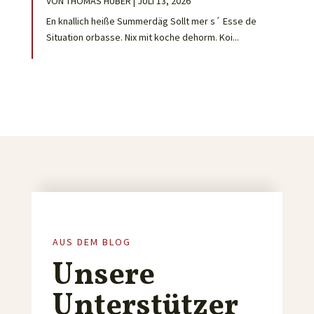
VON
THOMAS HUBER
|
JULI 13, 2026
En knallich heiße Summerdäg Sollt mer s´ Esse de
Situation orbasse. Nix mit koche dehorm. Koi...
AUS DEM BLOG
Unsere
Unterstützer