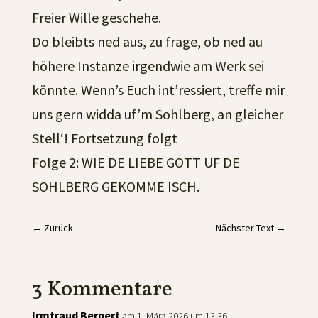
Freier Wille geschehe.
Do bleibts ned aus, zu frage, ob ned au
höhere Instanze irgendwie am Werk sei
könnte. Wenn’s Euch int’ressiert, treffe mir
uns gern widda uf’m Sohlberg, an gleicher
Stell‘! Fortsetzung folgt
Folge 2: WIE DE LIEBE GOTT UF DE
SOHLBERG GEKOMME ISCH.
←
Zurück
Nächster Text
→
3 Kommentare
Irmtraud Bernert
am 1. März 2026 um 13:36