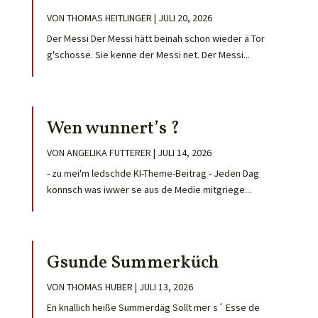
VON
THOMAS HEITLINGER
|
JULI 20, 2026
Der Messi Der Messi hätt beinah schon wieder ä Tor
g'schosse. Sie kenne der Messi net. Der Messi...
Wen wunnert’s ?
VON
ANGELIKA FUTTERER
|
JULI 14, 2026
- zu mei'm ledschde KI-Theme-Beitrag - Jeden Dag
konnsch was iwwer se aus de Medie mitgriege...
Gsunde Summerküch
VON
THOMAS HUBER
|
JULI 13, 2026
En knallich heiße Summerdäg Sollt mer s´ Esse de