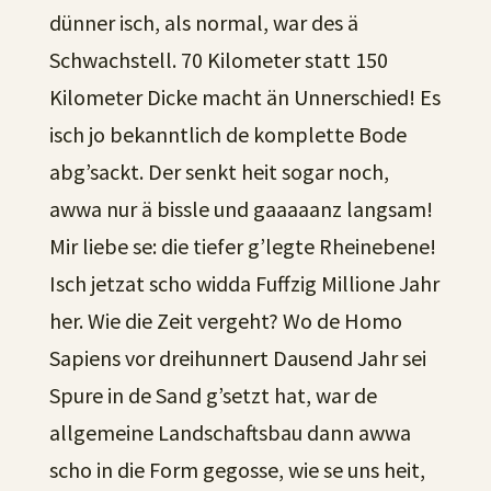
dünner isch, als normal, war des ä
Schwachstell. 70 Kilometer statt 150
Kilometer Dicke macht än Unnerschied! Es
isch jo bekanntlich de komplette Bode
abg’sackt. Der senkt heit sogar noch,
awwa nur ä bissle und gaaaaanz langsam!
Mir liebe se: die tiefer g’legte Rheinebene!
Isch jetzat scho widda Fuffzig Millione Jahr
her. Wie die Zeit vergeht? Wo de Homo
Sapiens vor dreihunnert Dausend Jahr sei
Spure in de Sand g’setzt hat, war de
allgemeine Landschaftsbau dann awwa
scho in die Form gegosse, wie se uns heit,