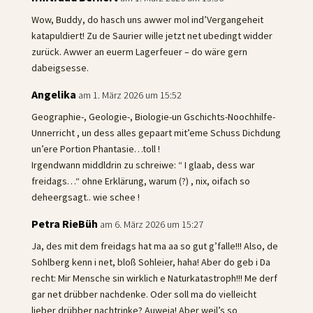
Wow, Buddy, do hasch uns awwer mol ind’Vergangeheit
katapuldiert! Zu de Saurier wille jetzt net ubedingt widder
zurück. Awwer an euerm Lagerfeuer – do wäre gern
dabeigsesse.
Angelika
am 1. März 2026 um 15:52
Geographie-, Geologie-, Biologie-un Gschichts-Noochhilfe-
Unnerricht , un dess alles gepaart mit’eme Schuss Dichdung
un’ere Portion Phantasie…toll !
Irgendwann middldrin zu schreiwe: “ I glaab, dess war
freidags…“ ohne Erklärung, warum (?) , nix, oifach so
deheergsagt.. wie schee !
Petra RieBüh
am 6. März 2026 um 15:27
Ja, des mit dem freidags hat ma aa so gut g’falle!!! Also, de
Sohlberg kenn i net, bloß Sohleier, haha! Aber do geb i Da
recht: Mir Mensche sin wirklich e Naturkatastroph!!! Me derf
gar net drübber nachdenke. Oder soll ma do vielleicht
lieber drübber nachtrinke? Auweia! Aber weil’s so