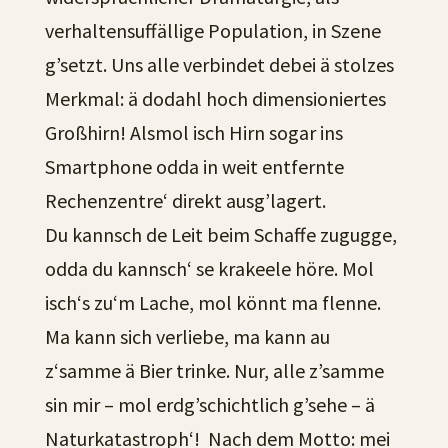
verhaltensuffällige Population, in Szene
g’setzt. Uns alle verbindet debei ä stolzes
Merkmal: ä dodahl hoch dimensioniertes
Großhirn! Alsmol isch Hirn sogar ins
Smartphone odda in weit entfernte
Rechenzentre‘ direkt ausg’lagert.
Du kannsch de Leit beim Schaffe zugugge,
odda du kannsch‘ se krakeele höre. Mol
isch‘s zu‘m Lache, mol könnt ma flenne.
Ma kann sich verliebe, ma kann au
z‘samme ä Bier trinke. Nur, alle z’samme
sin mir – mol erdg’schichtlich g’sehe – ä
Naturkatastroph‘! Nach dem Motto: mei