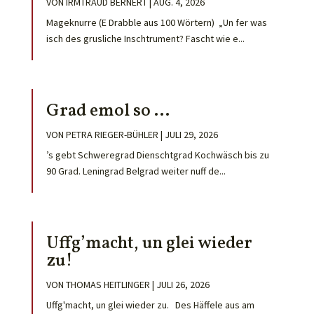
VON
IRMTRAUD BERNERT
|
AUG. 4, 2026
Mageknurre (E Drabble aus 100 Wörtern) „Un fer was
isch des grusliche Inschtrument? Fascht wie e...
Grad emol so …
VON
PETRA RIEGER-BÜHLER
|
JULI 29, 2026
’s gebt Schweregrad Dienschtgrad Kochwäsch bis zu
90 Grad. Leningrad Belgrad weiter nuff de...
Uffg’macht, un glei wieder
zu!
VON
THOMAS HEITLINGER
|
JULI 26, 2026
Uffg'macht, un glei wieder zu. Des Häffele aus am