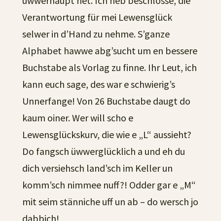
üwwerhaupt net. Ich heb beschlosse, die
Verantwortung für mei Lewensglück
selwer in d’Hand zu nehme. S’ganze
Alphabet hawwe abg’sucht um en bessere
Buchstabe als Vorlag zu finne. Ihr Leut, ich
kann euch sage, des war e schwierig’s
Unnerfange! Von 26 Buchstabe daugt do
kaum oiner. Wer will scho e
Lewensglückskurv, die wie e „L“ aussieht?
Do fangsch üwwerglücklich a und eh du
dich versiehsch land’sch im Keller un
komm’sch nimmee nuff?! Odder gar e „M“
mit seim stänniche uff un ab – do wersch jo
dabbich!