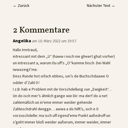
←
Zurück
Nächster Text
→
2 Kommentare
Angelika
am 10. März 2022 um 19:57
Hallo Irmtraud,
intressant mit dem „U“ (haww i noch nie gheert ghat vorher)
un intressant a, warum Du uff’s „O“kumme bisch. Dei Wahl
iwwazeigt’me.
Dess Runde hot oifach ebbes, sei’s de Buchschdaawe O
odder d’Zahl 0 !
I z.B. hab e Problem mit de Vorschdellung vun „Ewigkeit“…
Un do isch mer’s ähnlich gange wie Dir: ma derf do a net
zahlemäßich un in’eme immer weider gehende
Zahleschdrahl dengge… awwa a do hilft’s, sich e 0
vorzuschdelle: ma isch uff irgend’eme Punkt außedruff un
s’geht immer bloß weider außerum, immer weider, immer