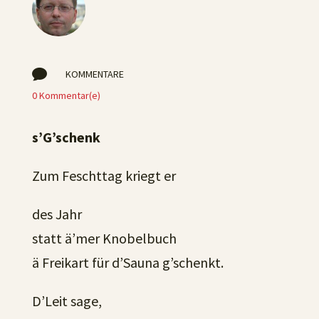

KOMMENTARE
0 Kommentar(e)
s’G’schenk
Zum Feschttag kriegt er
des Jahr
statt ä’mer Knobelbuch
ä Freikart für d’Sauna g’schenkt.
D’Leit sage,