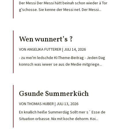
Der Messi Der Messi hätt beinah schon wieder ä Tor
g'schosse. Sie kenne der Messi net. Der Messi...
Wen wunnert’s ?
VON
ANGELIKA FUTTERER
|
JULI 14, 2026
- zu mei'm ledschde KI-Theme-Beitrag - Jeden Dag
konnsch was iwwer se aus de Medie mitgriege...
Gsunde Summerküch
VON
THOMAS HUBER
|
JULI 13, 2026
En knallich heiße Summerdäg Sollt mer s´ Esse de
Situation orbasse. Nix mit koche dehorm. Koi...