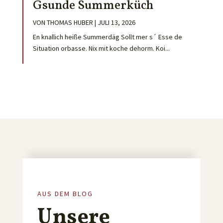
Gsunde Summerküch
VON
THOMAS HUBER
|
JULI 13, 2026
En knallich heiße Summerdäg Sollt mer s´ Esse de
Situation orbasse. Nix mit koche dehorm. Koi...
AUS DEM BLOG
Unsere