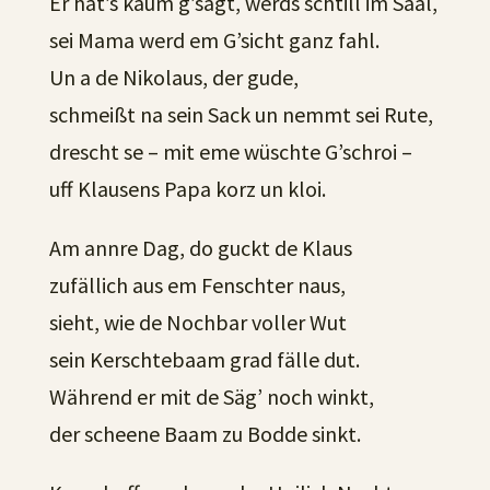
Er hat’s kaum g’sagt, werds schtill im Saal,
sei Mama werd em G’sicht ganz fahl.
Un a de Nikolaus, der gude,
schmeißt na sein Sack un nemmt sei Rute,
drescht se – mit eme wüschte G’schroi –
uff Klausens Papa korz un kloi.
Am annre Dag, do guckt de Klaus
zufällich aus em Fenschter naus,
sieht, wie de Nochbar voller Wut
sein Kerschtebaam grad fälle dut.
Während er mit de Säg’ noch winkt,
der scheene Baam zu Bodde sinkt.