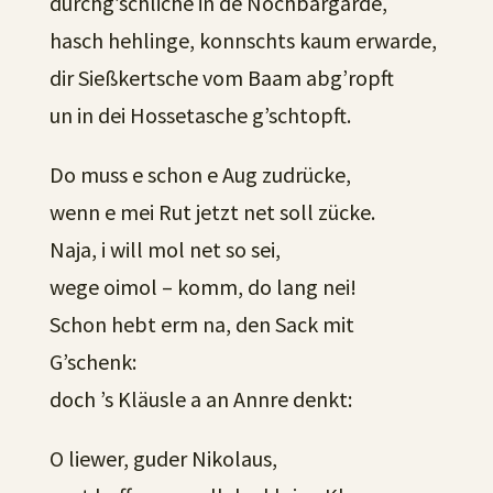
durchg’schliche in de Nochbargarde,
hasch hehlinge, konnschts kaum erwarde,
dir Sießkertsche vom Baam abg’ropft
un in dei Hossetasche g’schtopft.
Do muss e schon e Aug zudrücke,
wenn e mei Rut jetzt net soll zücke.
Naja, i will mol net so sei,
wege oimol – komm, do lang nei!
Schon hebt erm na, den Sack mit
G’schenk:
doch ’s Kläusle a an Annre denkt:
O liewer, guder Nikolaus,