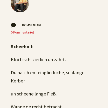

KOMMENTARE
0 Kommentar(e)
Scheehoit
Kloi bisch, zierlich un zahrt.
Du hasch en feingliedriche, schlange
Kerber
un scheene lange Fieß.
Wanne de recht betracht