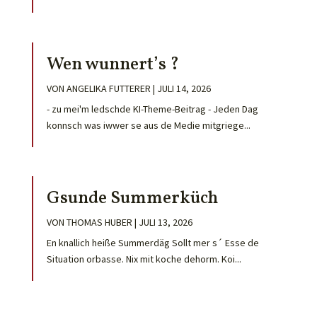
Wen wunnert’s ?
VON
ANGELIKA FUTTERER
|
JULI 14, 2026
- zu mei'm ledschde KI-Theme-Beitrag - Jeden Dag
konnsch was iwwer se aus de Medie mitgriege...
Gsunde Summerküch
VON
THOMAS HUBER
|
JULI 13, 2026
En knallich heiße Summerdäg Sollt mer s´ Esse de
Situation orbasse. Nix mit koche dehorm. Koi...