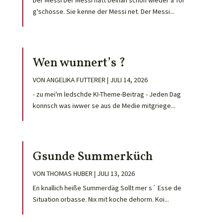
Der Messi Der Messi hätt beinah schon wieder ä Tor
g'schosse. Sie kenne der Messi net. Der Messi...
Wen wunnert’s ?
VON
ANGELIKA FUTTERER
|
JULI 14, 2026
- zu mei'm ledschde KI-Theme-Beitrag - Jeden Dag
konnsch was iwwer se aus de Medie mitgriege...
Gsunde Summerküch
VON
THOMAS HUBER
|
JULI 13, 2026
En knallich heiße Summerdäg Sollt mer s´ Esse de
Situation orbasse. Nix mit koche dehorm. Koi...