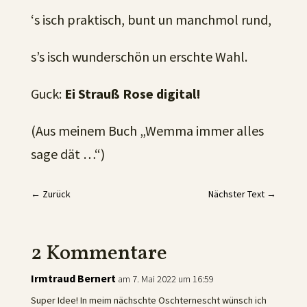
‘s isch praktisch, bunt un manchmol rund,
s’s isch wunderschön un erschte Wahl.
Guck:
Ei Strauß Rose digital!
(Aus meinem Buch „Wemma immer alles
sage dät …“)
←
Zurück
Nächster Text
→
2 Kommentare
Irmtraud Bernert
am 7. Mai 2022 um 16:59
Super Idee! In meim nächschte Oschternescht wünsch ich