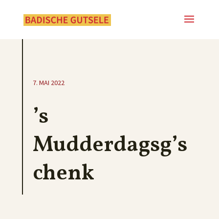
7. MAI 2022
’s
Mudderdagsg’s
chenk