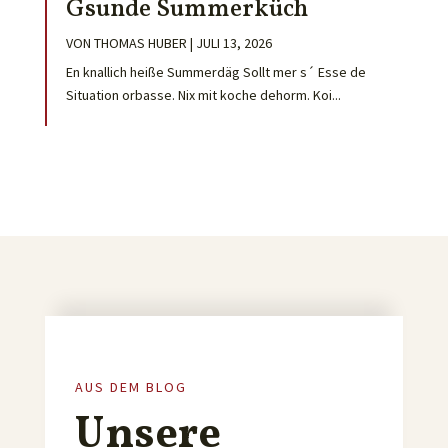
Gsunde Summerküch
VON
THOMAS HUBER
|
JULI 13, 2026
En knallich heiße Summerdäg Sollt mer s´ Esse de
Situation orbasse. Nix mit koche dehorm. Koi...
AUS DEM BLOG
Unsere