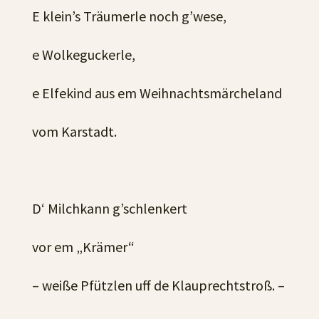
E klein’s Träumerle noch g’wese,
e Wolkeguckerle,
e Elfekind aus em Weihnachtsmärcheland
vom Karstadt.
D‘ Milchkann g’schlenkert
vor em „Krämer“
– weiße Pfützlen uff de Klauprechtstroß. –