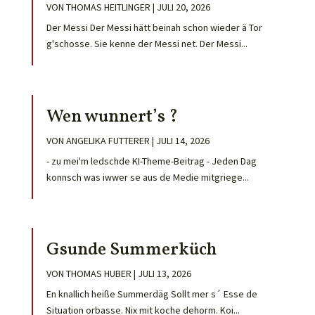
VON
THOMAS HEITLINGER
|
JULI 20, 2026
Der Messi Der Messi hätt beinah schon wieder ä Tor
g'schosse. Sie kenne der Messi net. Der Messi...
Wen wunnert’s ?
VON
ANGELIKA FUTTERER
|
JULI 14, 2026
- zu mei'm ledschde KI-Theme-Beitrag - Jeden Dag
konnsch was iwwer se aus de Medie mitgriege...
Gsunde Summerküch
VON
THOMAS HUBER
|
JULI 13, 2026
En knallich heiße Summerdäg Sollt mer s´ Esse de
Situation orbasse. Nix mit koche dehorm. Koi...