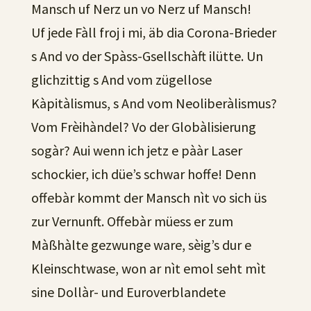
Mansch uf Nerz un vo Nerz uf Mansch!
Uf jede Fàll froj i mi, äb dia Corona-Brieder
s And vo der Spàss-Gsellschàft ilütte. Un
glichzittig s And vom zügellose
Kàpitàlismus, s And vom Neoliberàlismus?
Vom Frèihàndel? Vo der Globàlisierung
sogàr? Aui wenn ich jetz e pààr Laser
schockier, ich düe’s schwar hoffe! Denn
offebàr kommt der Mansch nìt vo sich üs
zur Vernunft. Offebàr müess er zum
Màßhàlte gezwunge ware, sèig’s dur e
Kleinschtwase, won ar nìt emol seht mìt
sine Dollàr- und Euroverblandete