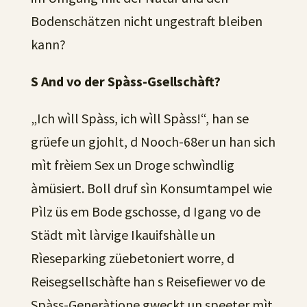
Bodenschätzen nicht ungestraft bleiben
kann?
S And vo der Spàss-Gsellschàft?
„Ich wìll Spàss, ich wìll Spàss!“, han se
grüefe un gjohlt, d Nooch-68er un han sich
mìt frèiem Sex un Droge schwìndlig
àmüsiert. Boll druf sìn Konsumtampel wie
Pìlz üs em Bode gschosse, d Igang vo de
Städt mìt làrvige Ikauifshàlle un
Rìeseparking züebetoniert worre, d
Reisegsellschàfte han s Reisefiewer vo de
Spàss-Generàtione gweckt un speeter mìt