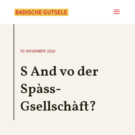
30. NOVEMBER 2020
S And vo der
Spàss-
Gsellschàft?