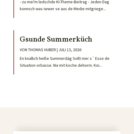
- zu mei'm ledschde KI-Theme-Beitrag - Jeden Dag
konnsch was iwwer se aus de Medie mitgriege...
Gsunde Summerküch
VON
THOMAS HUBER
|
JULI 13, 2026
En knallich heiße Summerdäg Sollt mer s´ Esse de
Situation orbasse. Nix mit koche dehorm. Koi...