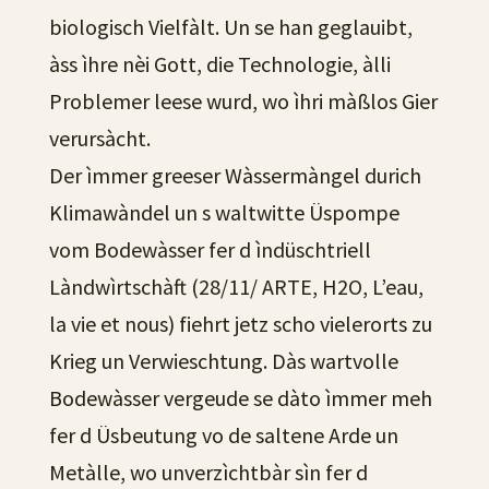
biologisch Vielfàlt. Un se han geglauibt,
àss ìhre nèi Gott, die Technologie, àlli
Problemer leese wurd, wo ìhri màßlos Gier
verursàcht.
Der ìmmer greeser Wàssermàngel durich
Klimawàndel un s waltwitte Üspompe
vom Bodewàsser fer d ìndüschtriell
Làndwìrtschàft (28/11/ ARTE, H2O, L’eau,
la vie et nous) fiehrt jetz scho vielerorts zu
Krieg un Verwieschtung. Dàs wartvolle
Bodewàsser vergeude se dàto ìmmer meh
fer d Üsbeutung vo de saltene Arde un
Metàlle, wo unverzìchtbàr sìn fer d