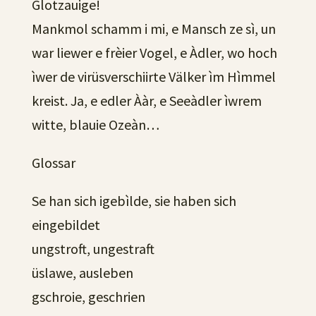
Glotzauige!
Mankmol schamm i mi, e Mansch ze sì, un
war liewer e frèier Vogel, e Àdler, wo hoch
ìwer de virüsverschiirte Välker ìm Hìmmel
kreist. Ja, e edler Ààr, e Seeàdler ìwrem
witte, blauie Ozeàn…
Glossar
Se han sich igebìlde, sie haben sich
eingebildet
ungstroft, ungestraft
üslawe, ausleben
gschroie, geschrien