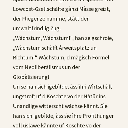
Lowcost-Gsellschàfte gànzi Màsse greizt,
der Flieger ze namme, stàtt der
umwaltfrìndlig Zug.
„Wàchstum, Wàchstum!“, han se gschroie,
„Wàchstum schàfft Àrweitsplatz un
Richtum!“ Wàchstum, d màgisch Formel
vom Neoliberàlismus un der
Globàlisierung!
Un se han sich igebìlde, àss ìhri Wìrtschàft
ungstroft uf d Koschte vo der Nàtür ìns
Unandlige witterscht wàchse kännt. Sìe
han sich igebìlde, àss sìe ìhre Profithunger
voll üslawe kännte uf Koschte vo der