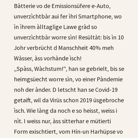
Bàtterie vo de Emissionsüfere e-Auto,
unverzìchtbàr aui fer ìhri Smartphone, wo
ìn ìhrem àlltaglige Lawe gràd so
unverzìchtbàr worre sìn! Resültàt: bis ìn 10
Johr verbrücht d Manschheit 40% meh
Wàsser, àss vorhànde ìsch!
„Spàss, Wàchstum!“, han se gebrielt, bis se
heimgsüecht worre sìn, vo einer Pàndemie
noh der ànder. D letscht han se Covid-19
getaift, wil da Virüs schon 2019 üsgebroche
ìsch. Wie làng da noch e so heisst, weiss i
nìt. I weiss nur, àss sitterhar e mütierti
Form exischtiert, vom Hin-un Harhüpse vo